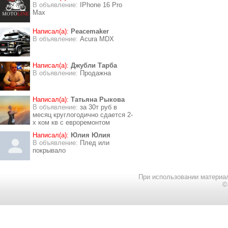
В объявление:
IPhone 16 Pro
Max
Написал(а):
Peacemaker
В объявление:
Acura MDX
Написал(а):
Джубли Тарба
В объявление:
Продажна
Написал(а):
Татьяна Рыкова
В объявление:
за 30т руб в
месяц круглогодично сдается 2-
х ком кв с евроремонтом
Написал(а):
Юлия Юлия
В объявление:
Плед или
покрывало
При использовании материал