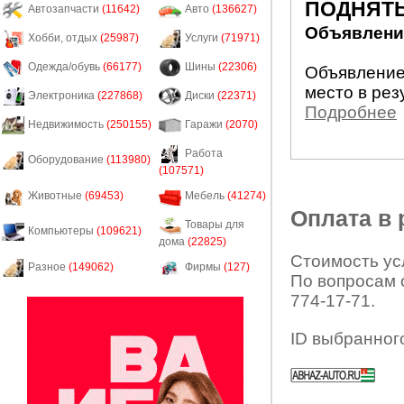
ПОДНЯТЬ
Автозапчасти
(11642)
Авто
(136627)
Объявление
Хобби, отдых
(25987)
Услуги
(71971)
Одежда/обувь
(66177)
Шины
(22306)
Объявление
место в рез
Электроника
(227868)
Диски
(22371)
Подробнее
Недвижимость
(250155)
Гаражи
(2070)
Работа
Оборудование
(113980)
(107571)
Животные
(69453)
Мебель
(41274)
Оплата в
Товары для
Компьютеры
(109621)
дома
(22825)
Стоимость усл
Разное
(149062)
Фирмы
(127)
По вопросам 
774-17-71.
ID выбранног