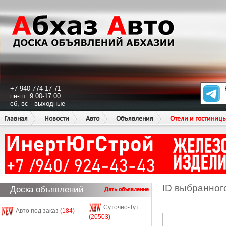
+7 940 774-17-71
пн-пт: 9:00-17:00
сб, вс - выходные
Главная
Новости
Авто
Объявления
Отели и гостиниц
ID выбранног
Доска объявлений
Дать объявление
Суточно-Тут
Авто под заказ
(184)
(20503)