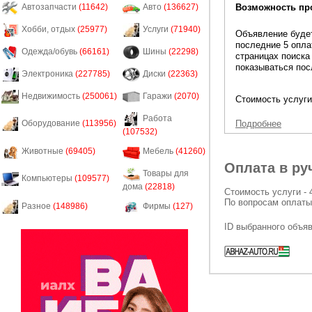
Возможность пр
Автозапчасти
(11642)
Авто
(136627)
Хобби, отдых
(25977)
Услуги
(71940)
Объявление будет
последние 5 опла
Одежда/обувь
(66161)
Шины
(22298)
страницах поиска
показываться пос
Электроника
(227785)
Диски
(22363)
Недвижимость
(250061)
Гаражи
(2070)
Стоимость услуги
Работа
Подробнее
Оборудование
(113956)
(107532)
Животные
(69405)
Мебель
(41260)
Оплата в ру
Товары для
Компьютеры
(109577)
дома
(22818)
Стоимость услуги - 
По вопросам оплаты
Разное
(148986)
Фирмы
(127)
ID выбранного объя