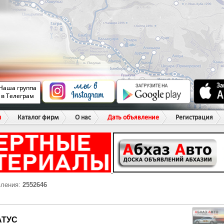
ы
Каталог фирм
О нас
Дать объявление
Регистрация
вления:
2552646
АТУС