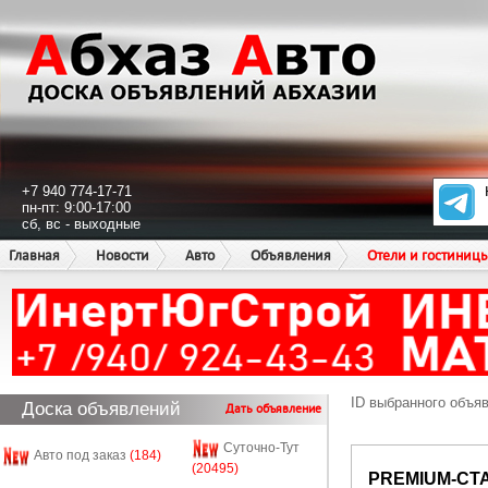
+7 940 774-17-71
пн-пт: 9:00-17:00
сб, вс - выходные
Главная
Новости
Авто
Объявления
Отели и гостиниц
ID выбранного объя
Доска объявлений
Дать объявление
Суточно-Тут
Авто под заказ
(184)
(20495)
PREMIUM-СТ