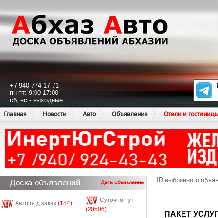
+7 940 774-17-71
пн-пт: 9:00-17:00
сб, вс - выходные
Главная
Новости
Авто
Объявления
Отели и гостиниц
ID выбранного объя
Доска объявлений
Дать объявление
Суточно-Тут
Авто под заказ
(184)
(20506)
ПАКЕТ УСЛУ