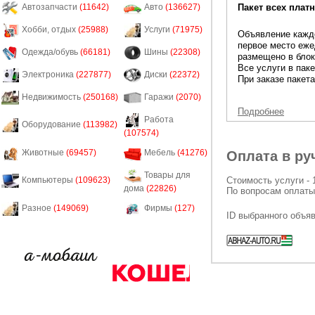
Пакет всех платн
Автозапчасти
(11642)
Авто
(136627)
Хобби, отдых
(25988)
Услуги
(71975)
Объявление каждо
первое место еже
Одежда/обувь
(66181)
Шины
(22308)
размещено в блок
Все услуги в пак
Электроника
(227877)
Диски
(22372)
При заказе пакета
Недвижимость
(250168)
Гаражи
(2070)
Подробнее
Работа
Оборудование
(113982)
(107574)
Животные
(69457)
Мебель
(41276)
Оплата в ру
Товары для
Стоимость услуги - 
Компьютеры
(109623)
дома
(22826)
По вопросам оплаты
Разное
(149069)
Фирмы
(127)
ID выбранного объя