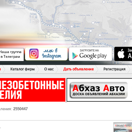
ы
Каталог фирм
О нас
Дать объявление
Регистрация
вления:
2550447
Г