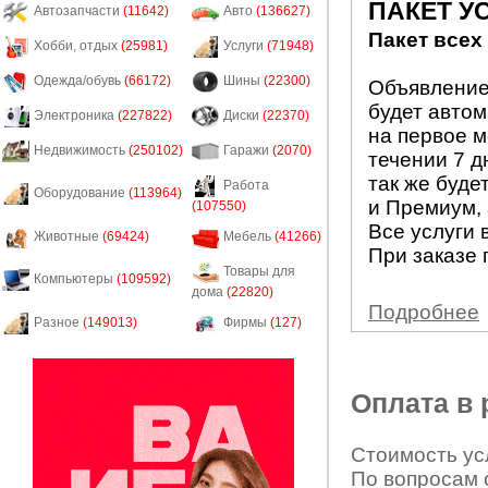
ПАКЕТ У
Автозапчасти
(11642)
Авто
(136627)
Пакет всех
Хобби, отдых
(25981)
Услуги
(71948)
Одежда/обувь
(66172)
Шины
(22300)
Объявление 
будет авто
Электроника
(227822)
Диски
(22370)
на первое м
Недвижимость
(250102)
Гаражи
(2070)
течении 7 д
так же буде
Работа
Оборудование
(113964)
и Премиум, 
(107550)
Все услуги 
Животные
(69424)
Мебель
(41266)
При заказе 
Товары для
Компьютеры
(109592)
дома
(22820)
Подробнее
Разное
(149013)
Фирмы
(127)
Оплата в
Стоимость усл
По вопросам 