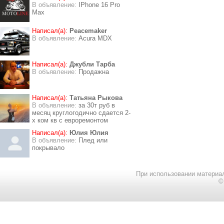
В объявление:
IPhone 16 Pro
Max
Написал(а):
Peacemaker
В объявление:
Acura MDX
Написал(а):
Джубли Тарба
В объявление:
Продажна
Написал(а):
Татьяна Рыкова
В объявление:
за 30т руб в
месяц круглогодично сдается 2-
х ком кв с евроремонтом
Написал(а):
Юлия Юлия
В объявление:
Плед или
покрывало
При использовании материал