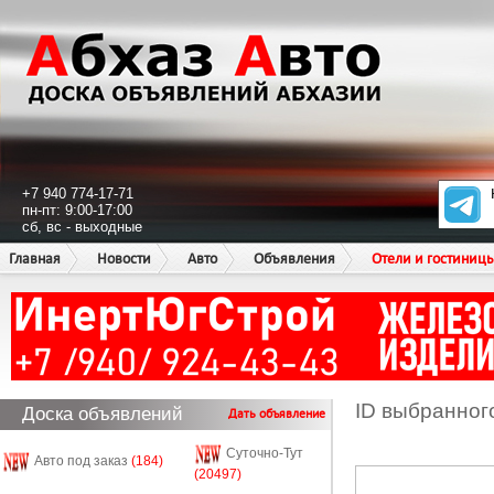
+7 940 774-17-71
пн-пт: 9:00-17:00
сб, вс - выходные
Главная
Новости
Авто
Объявления
Отели и гостиниц
ID выбранног
Доска объявлений
Дать объявление
Суточно-Тут
Авто под заказ
(184)
(20497)