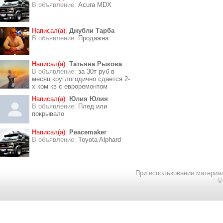
В объявление:
Acura MDX
Написал(а):
Джубли Тарба
В объявление:
Продажна
Написал(а):
Татьяна Рыкова
В объявление:
за 30т руб в
месяц круглогодично сдается 2-
х ком кв с евроремонтом
Написал(а):
Юлия Юлия
В объявление:
Плед или
покрывало
Написал(а):
Peacemaker
В объявление:
Toyota Alphard
При использовании материал