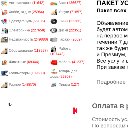
ПАКЕТ У
Автозапчасти
(11642)
Авто
(136627)
Пакет всех
Хобби, отдых
(25964)
Услуги
(71857)
Одежда/обувь
(66135)
Шины
(22286)
Объявление 
будет авто
Электроника
(227658)
Диски
(22351)
на первое м
Недвижимость
(249880)
Гаражи
(2069)
течении 7 д
так же буде
Работа
Оборудование
(113927)
и Премиум, 
(107443)
Все услуги 
Животные
(69344)
Мебель
(41237)
При заказе 
Товары для
Компьютеры
(109530)
дома
(22808)
Подробнее
Разное
(148870)
Фирмы
(127)
Оплата в
Стоимость усл
По вопросам 