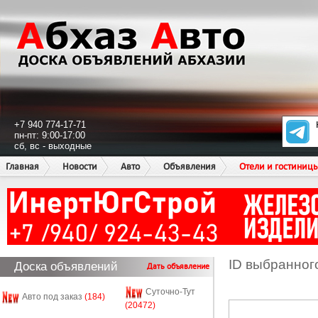
+7 940 774-17-71
пн-пт: 9:00-17:00
сб, вс - выходные
Главная
Новости
Авто
Объявления
Отели и гостиниц
ID выбранног
Доска объявлений
Дать объявление
Суточно-Тут
Авто под заказ
(184)
(20472)