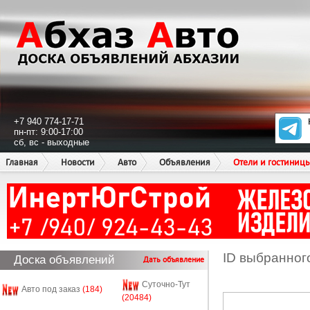
+7 940 774-17-71
пн-пт: 9:00-17:00
сб, вс - выходные
Главная
Новости
Авто
Объявления
Отели и гостиниц
ID выбранног
Доска объявлений
Дать объявление
Суточно-Тут
Авто под заказ
(184)
(20484)