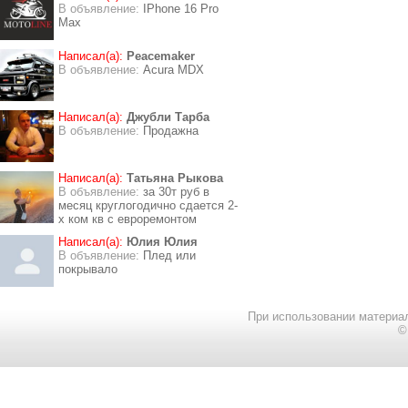
В объявление:
IPhone 16 Pro
Max
Написал(а):
Peacemaker
В объявление:
Acura MDX
Написал(а):
Джубли Тарба
В объявление:
Продажна
Написал(а):
Татьяна Рыкова
В объявление:
за 30т руб в
месяц круглогодично сдается 2-
х ком кв с евроремонтом
Написал(а):
Юлия Юлия
В объявление:
Плед или
покрывало
При использовании материал