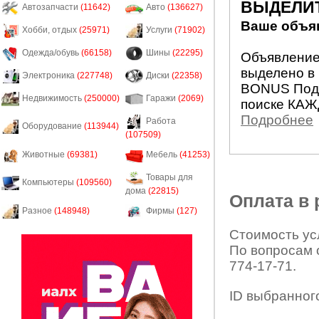
ВЫДЕЛИ
Автозапчасти
(11642)
Авто
(136627)
Ваше объяв
Хобби, отдых
(25971)
Услуги
(71902)
Одежда/обувь
(66158)
Шины
(22295)
Объявление 
выделено в 
Электроника
(227748)
Диски
(22358)
BONUS Подн
Недвижимость
(250000)
Гаражи
(2069)
поиске КАЖ
Подробнее
Работа
Оборудование
(113944)
(107509)
Животные
(69381)
Мебель
(41253)
Товары для
Компьютеры
(109560)
дома
(22815)
Оплата в
Разное
(148948)
Фирмы
(127)
Стоимость усл
По вопросам 
774-17-71.
ID выбранног