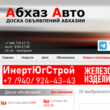
+7 940 774-17-71
пн-пт: 9:00-17:00
сб, вс - выходные
Главная
Новости
Авто
Объявления
Отели и гостиниц
ID выбранног
Доска объявлений
Дать объявление
Суточно-Тут
Авто под заказ
(184)
(20476)