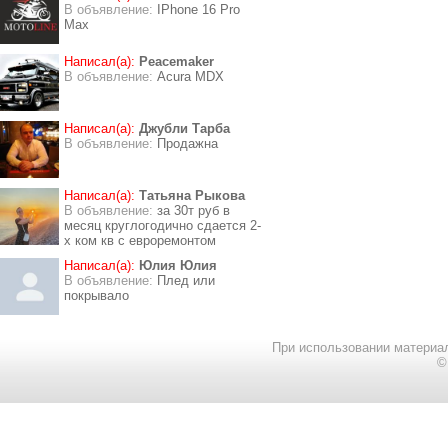
В объявление:
IPhone 16 Pro
Max
Написал(а):
Peacemaker
В объявление:
Acura MDX
Написал(а):
Джубли Тарба
В объявление:
Продажна
Написал(а):
Татьяна Рыкова
В объявление:
за 30т руб в
месяц круглогодично сдается 2-
х ком кв с евроремонтом
Написал(а):
Юлия Юлия
В объявление:
Плед или
покрывало
При использовании материал