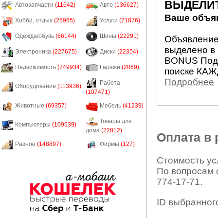
ВЫДЕЛИ
Автозапчасти
(11642)
Авто
(136627)
Ваше объяв
Хобби, отдых
(25965)
Услуги
(71876)
Одежда/обувь
(66144)
Шины
(22291)
Объявление 
выделено в 
Электроника
(227675)
Диски
(22354)
BONUS Подн
Недвижимость
(249934)
Гаражи
(2069)
поиске КАЖ
Подробнее
Работа
Оборудование
(113936)
(107471)
Животные
(69357)
Мебель
(41239)
Товары для
Компьютеры
(109539)
дома
(22812)
Оплата в
Разное
(148897)
Фирмы
(127)
Стоимость усл
По вопросам 
774-17-71.
ID выбранног