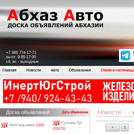
+7 940 774-17-71
пн-пт: 9:00-17:00
сб, вс - выходные
Главная
Новости
Авто
Объявления
Отели и гостиниц
Новости
Доска объявлений
Дать объявление
Суточно-Тут
Авто под заказ
(184)
<
1
..
(20475)