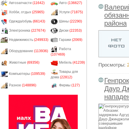
Автозапчасти
(11642)
Авто
(136627)
Валери
Хобби, отдых
(25965)
Услуги
(71875)
обязан
района
Одежда/обувь
(66143)
Шины
(22290)
Электроника
(227674)
Диски
(22353)
Недвижимость
(249933)
Гаражи
(2069)
Работа
Оборудование
(113936)
(107469)
Животные
(69356)
Мебель
(41239)
Просмотры:
Товары для
Компьютеры
(109539)
дома
(22812)
Генпрок
Разное
(148896)
Фирмы
(127)
Даур Д
нападен