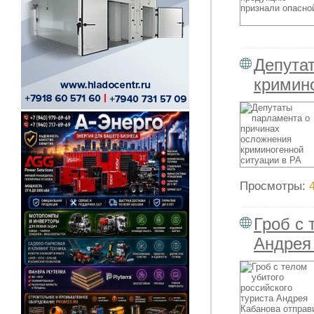
Депута
кримино
Просмотры:
Гроб с 
Андрея