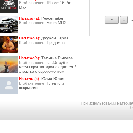
В объявление:
IPhone 16 Pro
Max
Написал(а):
Peacemaker
<
1
..
В объявление:
Acura MDX
Написал(а):
Джубли Тарба
В объявление:
Продажна
Написал(а):
Татьяна Рыкова
В объявление:
за 30т руб в
месяц круглогодично сдается 2-
х ком кв с евроремонтом
Написал(а):
Юлия Юлия
В объявление:
Плед или
покрывало
При использовании материал