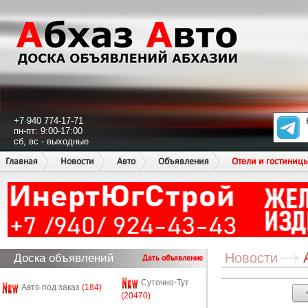
+7 940 774-17-71
пн-пт: 9:00-17:00
сб, вс - выходные
Главная
Новости
Авто
Объявления
Отели и гостиниц
Новости
Доска объявлений
Дать объявление
Суточно-Тут
Авто под заказ
(184)
(20470)