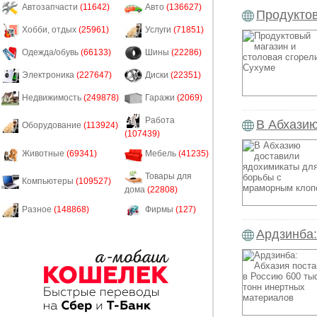
Автозапчасти
(11642)
Авто
(136627)
Продуктов
Хобби, отдых
(25961)
Услуги
(71851)
Одежда/обувь
(66133)
Шины
(22286)
Электроника
(227647)
Диски
(22351)
Недвижимость
(249878)
Гаражи
(2069)
Работа
В Абхази
Оборудование
(113924)
(107439)
Животные
(69341)
Мебель
(41235)
Товары для
Компьютеры
(109527)
дома
(22808)
Разное
(148868)
Фирмы
(127)
Ардзинба: