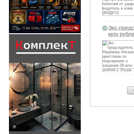
Экс-предс
млн рубле