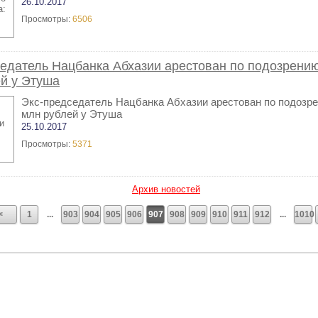
26.10.2017
Просмотры:
6506
едатель Нацбанка Абхазии арестован по подозрени
й у Этуша
Экс-председатель Нацбанка Абхазии арестован по подозре
млн рублей у Этуша
25.10.2017
Просмотры:
5371
Архив новостей
<
1
...
903
904
905
906
907
908
909
910
911
912
...
1010