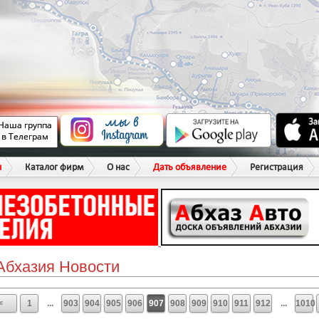
ы
Каталог фирм
О нас
Дать объявление
Регистрация
Абхазия Новости
<
1
...
903
904
905
906
907
908
909
910
911
912
...
1010