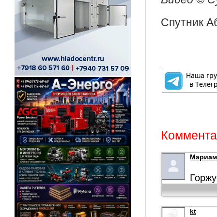
Спутник А
Комментар
Мариам
Горжу
kt