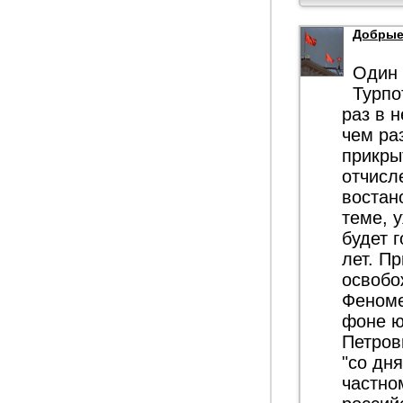
Добрые
Один 
Турпо
раз в 
чем ра
прикры
отчисл
востан
теме, 
будет 
лет. П
освобо
Феноме
фоне ю
Петров
"со дн
частно