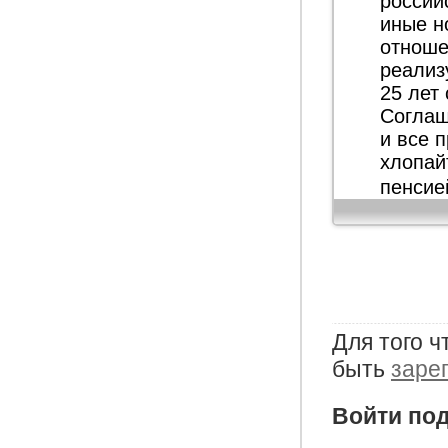
россий
иные н
отноше
реализ
25 лет
Соглаш
и все 
хлопай
пенсие
Для того 
быть
заре
Войти под