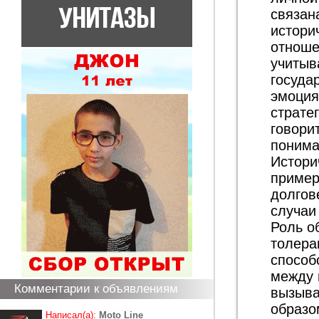
связан
истори
отноше
учитыв
госуда
эмоция
страте
говори
пониман
Истори
пример
долгов
случаи
Роль о
толера
способ
между 
Комментарии к объявлениям
вызыва
образо
Написал(а):
Moto Line