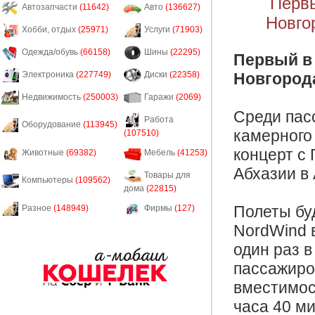
Первы
Автозапчасти
(11642)
Авто
(136627)
Новго
Хобби, отдых
(25971)
Услуги
(71903)
Одежда/обувь
(66158)
Шины
(22295)
Первый в 
Новгород
Электроника
(227749)
Диски
(22358)
Недвижимость
(250003)
Гаражи
(2069)
Среди пас
Работа
Оборудование
(113945)
камерного
(107510)
концерт с
Животные
(69382)
Мебель
(41253)
Абхазии в 
Товары для
Компьютеры
(109562)
дома
(22815)
Полеты бу
Разное
(148949)
Фирмы
(127)
NordWind 
один раз 
пассажиро
вместимост
часа 40 ми