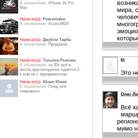
возник
В объявление:
IPhone 16 Pro
Max
мира, 
челове
Написал(а):
Peacemaker
многогр
В объявление:
Acura MDX
эмоцио
которы
Написал(а):
Джубли Тарба
В объявление:
Продажна
kt
Написал(а):
Татьяна Рыкова
В объявление:
за 30т руб в
месяц круглогодично сдается 2-
Это н
х ком кв с евроремонтом
Написал(а):
Юлия Юлия
В объявление:
Плед или
покрывало
Олег Л
Всё к
маршр
регион
мимо н