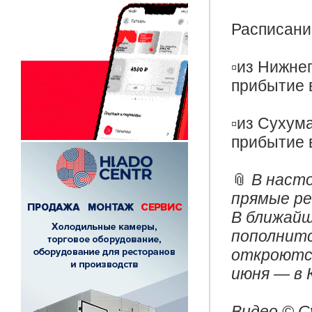
Расписани
▫️из Нижне
прибытие в
▫️из Сухум
прибытие в
📎
В наст
прямые ре
В ближай
пополнитс
откроются
июня — в 
Видео © С