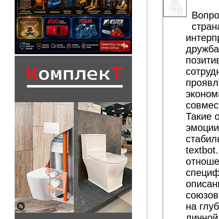
Вопро
стран
интерп
дружба
позити
сотруд
проявл
эконом
совмес
Такие 
эмоции
стабил
textbo
отноше
специф
описан
союзов
на глу
личной