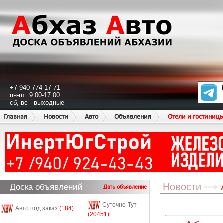
+7 940 774-17-71
пн-пт: 9:00-17:00
сб, вс - выходные
Главная
Новости
Авто
Объявления
Отели и гостиниц
Новости
Доска объявлений
Дать объявление
Суточно-Тут
Авто под заказ
(184)
(20451)