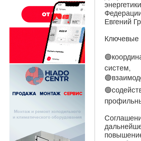
энергетик
Федерации
Евгений Гр
Ключевые 
🟢координ
систем,
🟢взаимод
🟢содейст
профильны
Соглашени
дальнейше
повышение