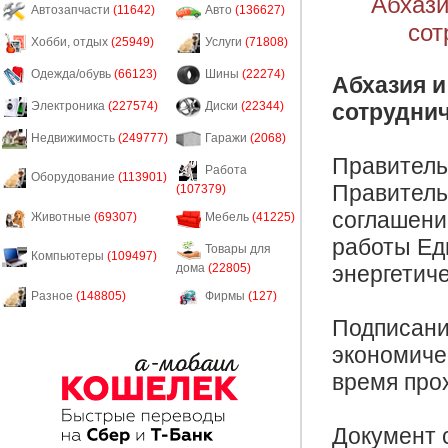
Абхази
Автозапчасти
(11642)
Авто
(136627)
сот
Хобби, отдых
(25949)
Услуги
(71808)
Одежда/обувь
(66123)
Шины
(22274)
Абхазия и
сотруднич
Электроника
(227574)
Диски
(22344)
Недвижимость
(249777)
Гаражи
(2068)
Правитель
Работа
Оборудование
(113901)
Правитель
(107379)
соглашени
Животные
(69307)
Мебель
(41225)
работы Ед
Товары для
Компьютеры
(109497)
дома
(22805)
энергетич
Разное
(148805)
Фирмы
(127)
Подписани
экономиче
время про
Документ 