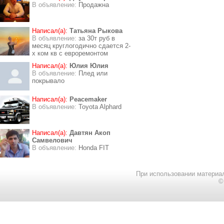
В объявление:
Продажна
Написал(а):
Татьяна Рыкова
В объявление:
за 30т руб в
месяц круглогодично сдается 2-
х ком кв с евроремонтом
Написал(а):
Юлия Юлия
В объявление:
Плед или
покрывало
Написал(а):
Peacemaker
В объявление:
Toyota Alphard
Написал(а):
Давтян Акоп
Самвелович
В объявление:
Honda FIT
При использовании материал