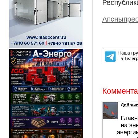
Республик
Апсныпре
Комментар
Добрые
Главн
на эн
энергию