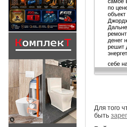
самое 
по цен
объект
Джордж
Дальне
ремонт
денег 
решит 
энерге
себе н
Для того 
быть
заре