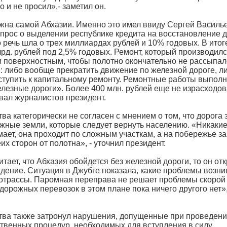
о и не просил»,- заметил он.
жна самой Абхазии. Именно это имел ввиду Сергей Василь
опрос о выделении республике кредита на восстановление д
речь шла о трех миллиардах рублей и 10% годовых. В итог
лрд. рублей под 2,5% годовых. Ремонт, который производил
 поверхностным, чтобы полотно окончательно не рассыпал
 либо вообще прекратить движение по железной дороге, л
иступить к капитальному ремонту. Ремонтные работы выпол
лезные дороги». Более 400 млн. рублей еще не израсходова
ал журналистов президент.
тва категорически не согласен с мнением о том, что дорога
жные земли, которые следует вернуть населению. «Никаки
мает, она проходит по сложным участкам, а на побережье за
их сторон от полотна», - уточнил президент.
читает, что Абхазия обойдется без железной дороги, то он о
дение. Ситуация в Джубге показала, какие проблемы возни
отрассы. Паромная переправа не решает проблемы скорой д
орожных перевозок в этом плане пока ничего другого нет»,
ства также затронул нарушения, допущенные при проведен
твенных процедур, необходимых для вступления в силу