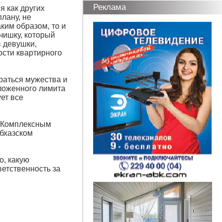
Реклама
я как других
лану, не
ким образом, то и
чишку, который
в девушки,
ости квартирного
раться мужества и
оложенного лимита
ет все
с Комплексным
бхазском
о, какую
ветственность за