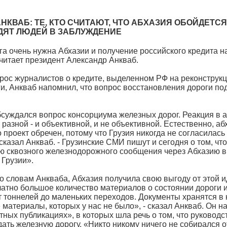
НКВАБ: ТЕ, КТО СЧИТАЮТ, ЧТО АБХАЗИЯ ОБОЙДЕТС
ДЯТ ЛЮДЕЙ В ЗАБЛУЖДЕНИЕ
а очень нужна Абхазии и получение российского кредита н
считает президент Александр Анкваб.
рос журналистов о кредите, выделенном РФ на реконструк
и, Анкваб напомнил, что вопрос восстановления дороги п
бсуждался вопрос консорциума железных дорог. Реакция в 
разной - и объективной, и не объективной. Естественно, аб
о проект обречен, потому что Грузия никогда не согласилась
сказал Анкваб. - Грузинские СМИ пишут и сегодня о том, что
ю сквозного железнодорожного сообщения через Абхазию в
 Грузии».
по словам Анкваба, Абхазия получила свою выгоду от этой 
атно большое количество материалов о состоянии дороги 
т тоннелей до маленьких переходов. Документы хранятся в
материалы, которых у нас не было», - сказал Анкваб. Он н
ных публикациях», в которых шла речь о том, что руководс
дать железную дорогу. «Никто никому ничего не собирался от