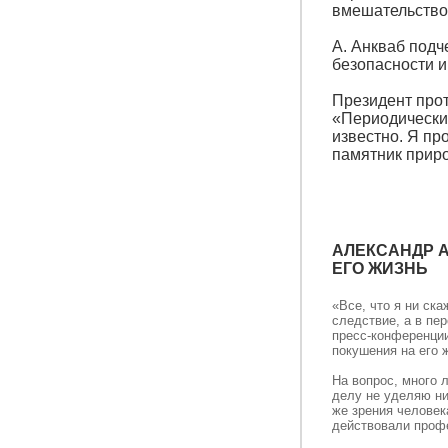
вмешательство 
А. Анкваб подч
безопасности и
Президент прот
«Периодически 
известно. Я пр
памятник приро
АЛЕКСАНДР 
ЕГО ЖИЗНЬ
«Все, что я ни ск
следствие, а в пе
пресс-конференции
покушения на его 
На вопрос, много 
делу не уделяю ни
же зрения человек
действовали профе