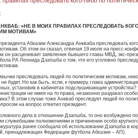
х правилах преследовать кого-либо по политичес
С
НКВАБ: «НЕ В МОИХ ПРАВИЛАХ ПРЕСЛЕДОВАТЬ КОГО
ИМ МОТИВАМ»
президента Абхазии Александра Анкваба преследовать ког
отивам. Об этом он сказал, отвечая 19 июля на пресс-кон
как он расценивает заявления бывшего главы МВД, экс-пре
ола РА Леонида Дзапшба о том, что его уголовно преслед
мотивам.
ивычки преследовать людей по политическим мотивам, нико
е не будет. Но как быть, если, к примеру, глава администра
ных, установив в кабинетах подслушивающие устройства? 
инистрации не имея на то права, незаконно раздавал особ
ика? В этом случае тоже Анкваб преследует людей по поли
опросом на вопрос ответил президент.
головного дела в отношении Дзапшба, то оно возбуждено п
ии служебными полномочиями и причинении особо крупног
окуратура ранее сообщала об использовании Дзапшба в ко
ей, принадлежащих Федерации футбола Абхазии – АП).