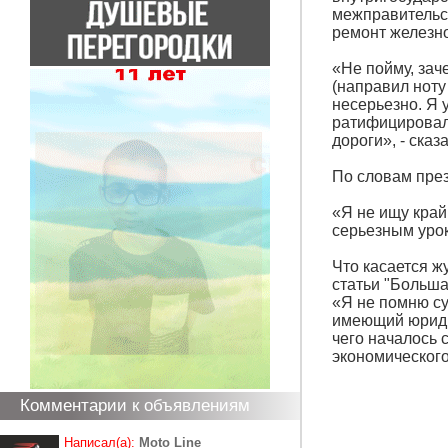
межправительст
ремонт железно
«Не пойму, зач
(направил ноту
несерьезно. Я 
ратифицировал
дороги», - сказ
По словам през
«Я не ищу край
серьезным урок
Что касается ж
статьи "Больша
«Я не помню су
имеющий юридич
чего началось 
экономического
Комментарии к объявлениям
Написал(а):
Moto Line