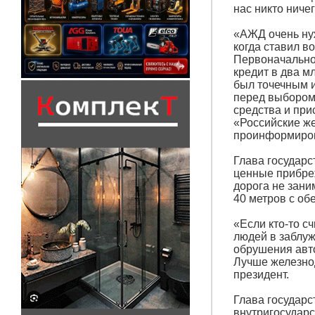
нас никто ничег
«АЖД очень ну
когда ставил в
Первоначально 
кредит в два м
был точечным и
перед выбором:
средства и пр
«Российские же
проинформиров
Глава государс
ценные прибре
дорога не зани
40 метров с обе
«Если кто-то с
людей в заблуж
обрушения авт
Лучше железнод
президент.
Глава государ
внутригосударс