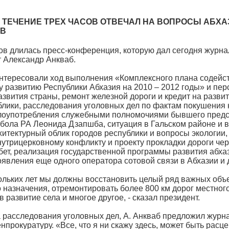
 ТЕЧЕНИЕ ТРЕХ ЧАСОВ ОТВЕЧАЛ НА ВОПРОСЫ АБХА
ОВ
ов длилась пресс-конференция, которую дал сегодня журна
 Александр Анкваб.
нтересовали ход выполнения «Комплексного плана содейст
 развитию Республики Абхазия на 2010 – 2012 годы» и пе
звития страны, ремонт железной дороги и кредит на разви
лики, расследования уголовных дел по фактам покушения 
злоупотребления служебными полномочиями бывшего пред
бола РА Леонида Дзапшба, ситуация в Гальском районе и 
хитектурный облик городов республики и вопросы экологии
нутрицерковному конфликту и проекту прокладки дороги че
бет, реализация государственной программы развития абхаз
явления еще одного оператора сотовой связи в Абхазии и 
ольких лет мы должны восстановить целый ряд важных объ
 назначения, отремонтировать более 800 км дорог местного
 развитие села и многое другое, - сказал президент.
 расследования уголовных дел, А. Анкваб предложил журн
нпрокуратуру. «Все, что я ни скажу здесь, может быть расц