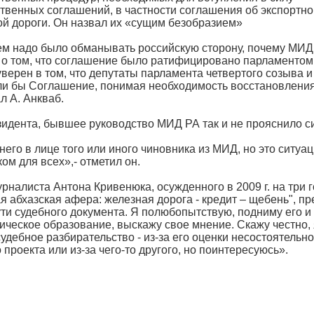
венных соглашений, в частности соглашения об экспортно
й дороги. Он назвал их «сущим безобразием»
ем надо было обманывать российскую сторону, почему МИД 
 о том, что соглашение было ратифицировано парламентом 
уверен в том, что депутаты парламента четвертого созыва и
и бы Соглашение, понимая необходимость восстановлени
ал А. Анкваб.
идента, бывшее руководство МИД РА так и не прояснило с
него в лице того или иного чиновника из МИД, но это ситуа
ом для всех»,- отметил он.
урналиста Антона Кривенюка, осужденного в 2009 г. на три г
я абхазская афера: железная дорога - кредит – щебень", пр
ти судебного документа. Я полюбопытствую, подниму его и 
еское образование, выскажу свое мнение. Скажу честно, я
судебное разбирательство - из-за его оценки несостоятельн
 проекта или из-за чего-то другого, но поинтересуюсь».