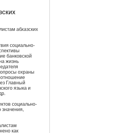
ЗСКИХ
листам абхазских
вия социально-
рспективы
тие банковской
на жизнь
седателя
вопросы охраны
, отношение
рез Главный
ского языка и
др.
ектов социально-
 значения,
алистам
енено как