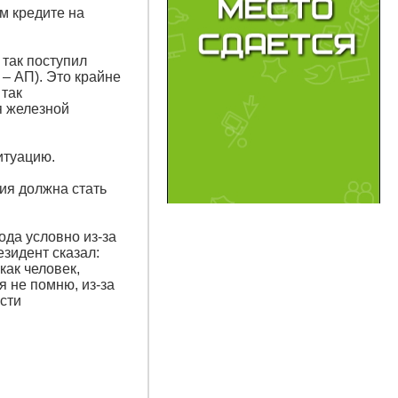
м кредите на
так поступил
– АП). Это крайне
 так
я железной
итуацию.
ция должна стать
ода условно из-за
езидент сказал:
как человек,
 не помню, из-за
ости