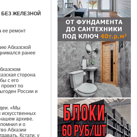
Я БЕЗ ЖЕЛЕЗНОЙ
а ее ремонт
цию Абхазской
однимался ранее
абхазском
хазская сторона
 бы с его
 проект по
ыгоден России и
идеи. «Мы
и искусственных
 нашем архиве.
апомнил и о
тво Абхазии
давать. Кстати, у