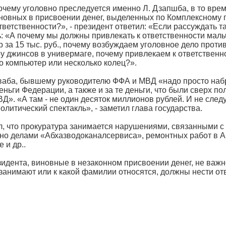
очему уголовно преследуется именно Л. Дзапшба, в то врем
новных в присвоении денег, выделенных по Комплексному п
тветственности?», - президент ответил: «Если рассуждать та
ь: «А почему мы должны привлекать к ответственности маль
р за 15 тыс. руб., почему возбуждаем уголовное дело проти
 джинсов в универмаге, почему привлекаем к ответственн
о компьютер или несколько колец?».
ваба, бывшему руководителю ФФА и МВД «надо просто наб
деньги Федерации, а также и за те деньги, что были сверх п
Д». «А там - не один десяток миллионов рублей. И не следу
олитический спектакль», - заметил глава государства.
л, что прокуратура занимается нарушениями, связанными 
нно делами «Абхазводоканалсервиса», ремонтных работ в А
 и др..
идента, виновные в незаконном присвоении денег, не важн
занимают или к какой фамилии относятся, должны нести от