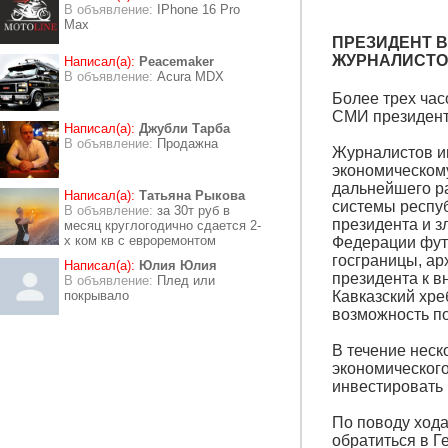
В объявление:
IPhone 16 Pro
Max
ПРЕЗИДЕНТ В
ЖУРНАЛИСТ
Написал(а):
Peacemaker
В объявление:
Acura MDX
Более трех час
СМИ президент
Написал(а):
Джубли Тарба
В объявление:
Продажна
Журналистов и
экономическому
дальнейшего ра
Написал(а):
Татьяна Рыкова
системы респуб
В объявление:
за 30т руб в
президента и 
месяц круглогодично сдается 2-
х ком кв с евроремонтом
Федерации фут
госграницы, ар
Написал(а):
Юлия Юлия
президента к в
В объявление:
Плед или
покрывало
Кавказский хре
возможность по
В течение неск
экономического
инвестировать в
По поводу хода
обратиться в Ге