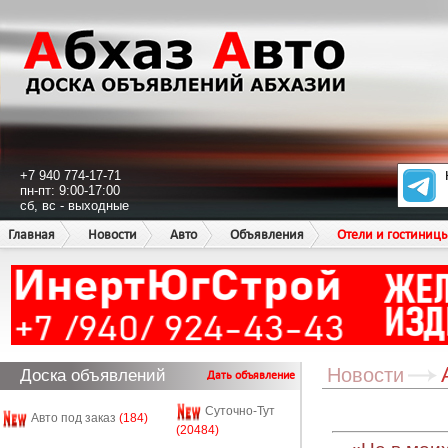
+7 940 774-17-71
пн-пт: 9:00-17:00
сб, вс - выходные
Главная
Новости
Авто
Объявления
Отели и гостиниц
Новости
Доска объявлений
Дать объявление
Суточно-Тут
Авто под заказ
(184)
(20484)