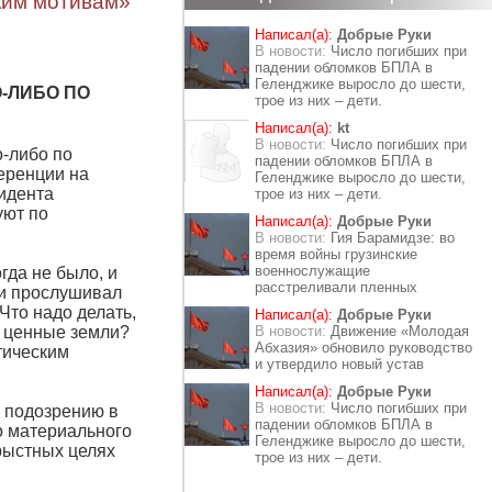
ким мотивам»
Написал(а):
Добрые Руки
В новости:
Число погибших при
падении обломков БПЛА в
Геленджике выросло до шести,
-ЛИБО ПО
трое из них – дети.
Написал(а):
kt
В новости:
Число погибших при
о-либо по
падении обломков БПЛА в
ференции на
Геленджике выросло до шести,
зидента
трое из них – дети.
уют по
Написал(а):
Добрые Руки
В новости:
Гия Барамидзе: во
время войны грузинские
военнослужащие
гда не было, и
расстреливали пленных
ции прослушивал
Что надо делать,
Написал(а):
Добрые Руки
о ценные земли?
В новости:
Движение «Молодая
Абхазия» обновило руководство
тическим
и утвердило новый устав
Написал(а):
Добрые Руки
В новости:
Число погибших при
о подозрению в
падении обломков БПЛА в
о материального
Геленджике выросло до шести,
рыстных целях
трое из них – дети.