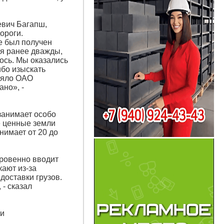
евич Багапш,
ороги.
е был получен
ся ранее дважды,
ось. Мы оказались
ибо изыскать
няло ОАО
но», -
 занимает особо
е ценные земли
нимает от 20 до
ткровенно вводит
кают из-за
оставки грузов.
 - сказал
ии