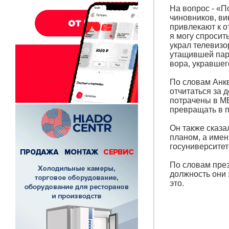
На вопрос - «П
чиновников, ви
привлекают к о
я могу спросит
украл телевизо
утащившей пару
вора, укравшег
По словам Анк
отчитаться за 
потрачены в МВ
превращать в п
Он также сказа
планом, а име
госуниверситете
По словам през
должность они 
это.