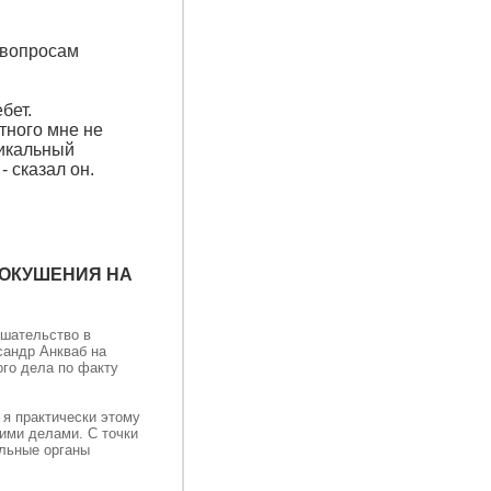
 вопросам
бет.
тного мне не
никальный
 сказал он.
ПОКУШЕНИЯ НА
ешательство в
сандр Анкваб на
ого дела по факту
 я практически этому
ими делами. С точки
ельные органы