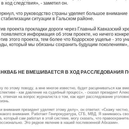
в ход следствия», - заметил он.
еркнул, что руководство страны уделяет большое внимание
 стабилизации ситуации в Гальском районе.
ив проекта прокладки дороги через Главный Кавказский хре
появляется информация об этом проекте, но ничего конкре
отив этого проекта, тем более что Кодорское ущелье - это у
ды, который мы обязаны сохранить будущим поколениям», -
АНКВАБ НЕ ВМЕШИВАЕТСЯ В ХОД РАССЛЕДОВАНИЯ 
ажу по этому поводу, а мне многое известно, будет расцениваться как вм
рспективе - как давление на судебный процесс», - сказал президент Алек
, отвечая на вопрос журналиста о том, как идет расследование уголовн
жизнь.
ли внимания президент уделяет этому делу», он ответил: «Скажу честно,
какого внимания. Работает Генпрокуратура, СГБ, МВД. Я занимаюсь сво
а, который сам работал в этой системе, могу сказать, что правоохранит
ссионально. Это редкое явление в нашей послевоенной Абхазии».