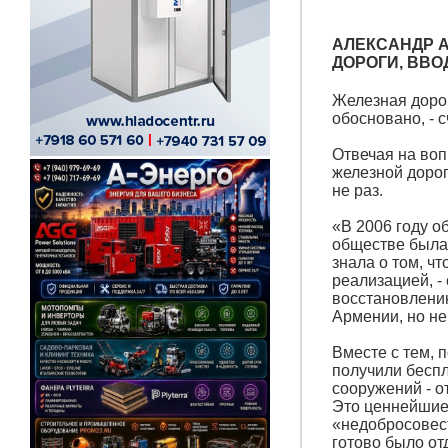
АЛЕКСАНДР А
ДОРОГИ, ВВО
Железная дорог
обосновано, - 
Отвечая на воп
железной дорог
не раз.
«В 2006 году о
обществе была 
знала о том, чт
реализацией, - 
восстановлени
Армении, но не
Вместе с тем, 
получили беспл
сооружений - о
Это ценнейшие 
«недобросовест
готово было от