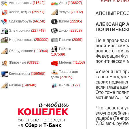
«Не в мои
Автозапчасти
(11642)
Авто
(136627)
Хобби, отдых
(25971)
Услуги
(71902)
АПСНЫПРЕС
Одежда/обувь
(66158)
Шины
(22295)
АЛЕКСАНДР А
ПОЛИТИЧЕСК
Электроника
(227748)
Диски
(22358)
Недвижимость
(250000)
Гаражи
(2069)
Не в правилах 
политическим м
Работа
вопрос о том, 
Оборудование
(113944)
(107509)
Федерации Футб
политическим 
Животные
(69381)
Мебель
(41253)
«У меня нет пр
Товары для
Компьютеры
(109560)
слава Богу, уж
дома
(22815)
своих подчинен
Разное
(148948)
Фирмы
(127)
если глава адм
Это тоже полит
мотивам?», - в
Что касается у
злоупотреблен
ущерба (Генпр
7,83 млн. рубл