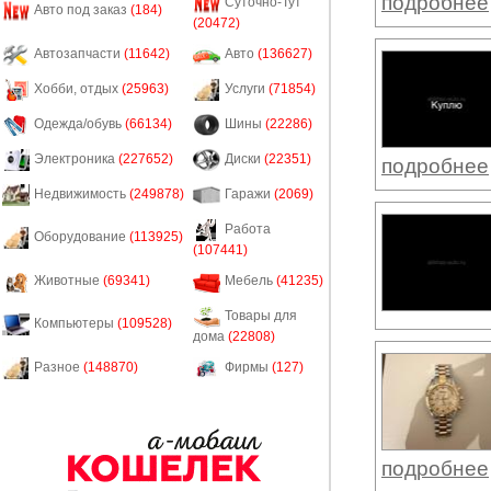
подробнее
Суточно-Тут
Авто под заказ
(184)
(20472)
Автозапчасти
(11642)
Авто
(136627)
Хобби, отдых
(25963)
Услуги
(71854)
Одежда/обувь
(66134)
Шины
(22286)
Электроника
(227652)
Диски
(22351)
подробнее
Недвижимость
(249878)
Гаражи
(2069)
Работа
Оборудование
(113925)
(107441)
Животные
(69341)
Мебель
(41235)
Товары для
Компьютеры
(109528)
дома
(22808)
Разное
(148870)
Фирмы
(127)
подробнее