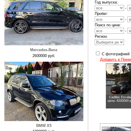
Год выпуска:
-
Пробег:
-
Поиск по цене:
-
Регион:
Mercedes-Benz
С фотографией
2600000 руб.
Добавить в Прем
Cadillac Escal
цена: 4200000 р
BMW X5