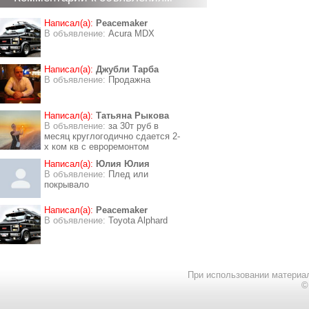
Написал(а):
Peacemaker
В объявление:
Acura MDX
Написал(а):
Джубли Тарба
В объявление:
Продажна
Написал(а):
Татьяна Рыкова
В объявление:
за 30т руб в
месяц круглогодично сдается 2-
х ком кв с евроремонтом
Написал(а):
Юлия Юлия
В объявление:
Плед или
покрывало
Написал(а):
Peacemaker
В объявление:
Toyota Alphard
При использовании материал