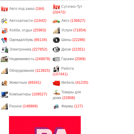
Суточно-Тут
Авто под заказ
(184)
(20472)
Автозапчасти
(11642)
Авто
(136627)
Хобби, отдых
(25963)
Услуги
(71854)
Одежда/обувь
(66134)
Шины
(22286)
Электроника
(227652)
Диски
(22351)
Недвижимость
(249878)
Гаражи
(2069)
Работа
Оборудование
(113925)
(107441)
Животные
(69341)
Мебель
(41235)
Товары для
Компьютеры
(109527)
дома
(22808)
Разное
(148869)
Фирмы
(127)