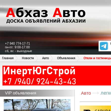
+7 940 774-17-71
пн-пт: 9:00-17:00
сб, вс - выходные
Главная
Новости
Авто
Объявления
Отели и гостиниц
лег
VIP объявления
Авто