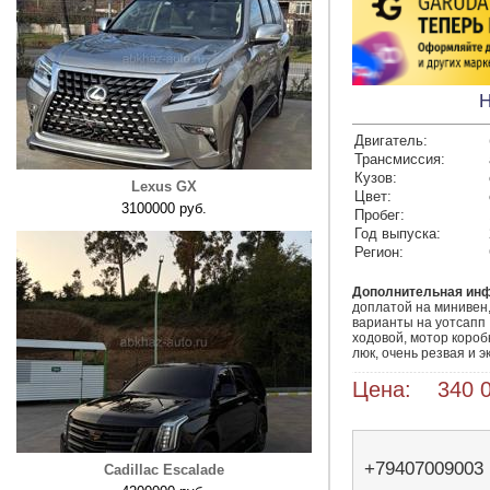
H
Двигатель:
Трансмиссия:
Кузов:
Lexus GX
Цвет:
3100000 руб.
Пробег:
Год выпуска:
Регион:
Дополнительная ин
доплатой на минивен,
варианты на уотсапп ,
ходовой, мотор коробк
люк, очень резвая и э
Цена: 340 0
+79407009003
Cadillac Escalade