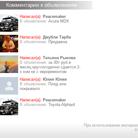
Комментарии к объявлениям
Написал(а):
Peacemaker
В объявление:
Acura MDX
Написал(а):
Джубли Тарба
В объявление:
Продажна
Написал(а):
Татьяна Рыкова
В объявление:
за 30т руб в
месяц круглогодично сдается 2-
х ком кв с евроремонтом
Написал(а):
Юлия Юлия
В объявление:
Плед или
покрывало
Написал(а):
Peacemaker
В объявление:
Toyota Alphard
При использовании материал