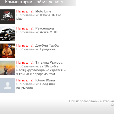
Комментарии к объявлениям
Написал(а):
Moto Line
В объявление:
IPhone 16 Pro
Max
Написал(а):
Peacemaker
В объявление:
Acura MDX
Написал(а):
Джубли Тарба
В объявление:
Продажна
Написал(а):
Татьяна Рыкова
В объявление:
за 30т руб в
месяц круглогодично сдается 2-
х ком кв с евроремонтом
Написал(а):
Юлия Юлия
В объявление:
Плед или
покрывало
При использовании материал