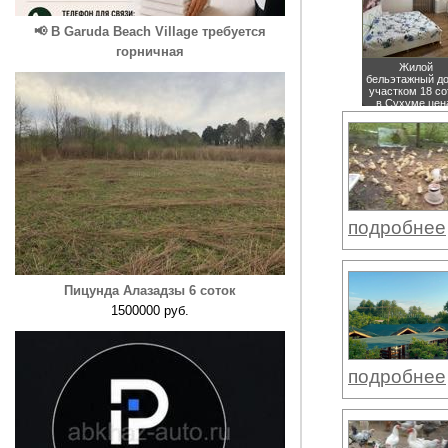
📢 В Garuda Beach Village требуется
горничная
Жилой
бельэтажный д
участком 18 со
в Сухуме
цен
15000000 руб
подробнее
Пицунда Алазадзы 6 соток
1500000 руб.
подробнее