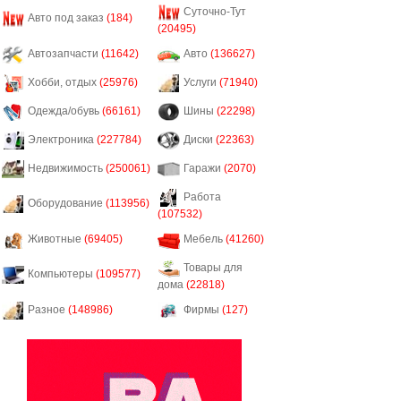
Суточно-Тут
Авто под заказ
(184)
(20495)
Автозапчасти
(11642)
Авто
(136627)
Хобби, отдых
(25976)
Услуги
(71940)
Одежда/обувь
(66161)
Шины
(22298)
Электроника
(227784)
Диски
(22363)
Недвижимость
(250061)
Гаражи
(2070)
Работа
Оборудование
(113956)
(107532)
Животные
(69405)
Мебель
(41260)
Товары для
Компьютеры
(109577)
дома
(22818)
Разное
(148986)
Фирмы
(127)