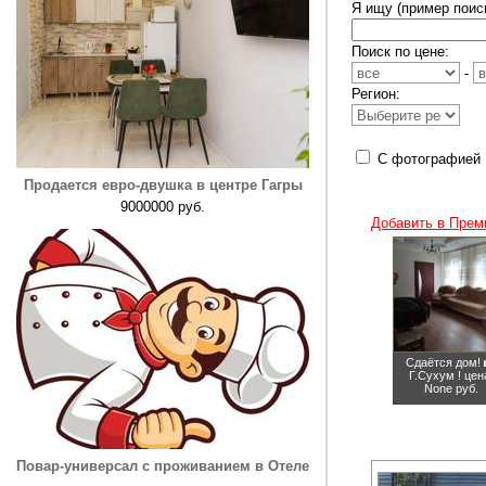
Я ищу (пример поиск
Поиск по цене:
-
Регион:
С фотографией
Продается евро-двушка в центре Гагры
9000000 руб.
Добавить в Прем
Сдаётся дом! 
Г.Сухум !
цен
None руб.
Повар-универсал с проживанием в Отеле