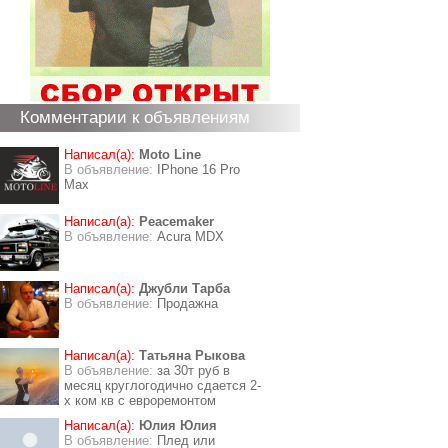
Комментарии к объявлениям
Написал(а):
Moto Line
В объявление:
IPhone 16 Pro
Max
Написал(а):
Peacemaker
В объявление:
Acura MDX
Написал(а):
Джубли Тарба
В объявление:
Продажна
Написал(а):
Татьяна Рыкова
В объявление:
за 30т руб в
месяц круглогодично сдается 2-
х ком кв с евроремонтом
Написал(а):
Юлия Юлия
В объявление:
Плед или