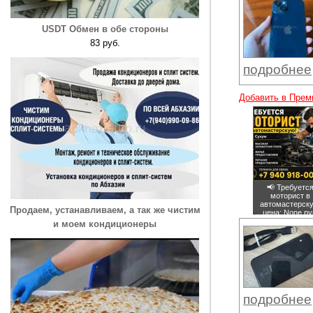
USDT Обмен в обе стороны
83 руб.
подробнее
Добавить в Прем
📢 Требуетс
моторист в
автомастерск
Продаем, устанавливаем, а так же чистим
цена: None ру
и моем кондиционеры
подробнее