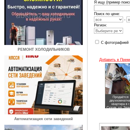
Я ищу (пример поиск
Поиск по цене:
-
Регион:
С фотографией
РЕМОНТ ХОЛОДИЛЬНИКОВ
Добавить в Прем
Продаётся
двухкомнатн
квартира в г.
Сухум, ул. Зва
дом 51.
цена
4500000 руб
Автоматизация сети заведений