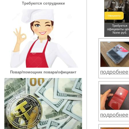
Требуются сотрудники
Требуется
официанты
це
None руб.
подробнее
Повар/помощник повара/официант
подробнее