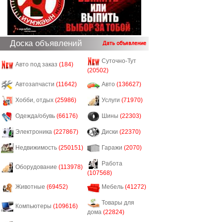
Доска объявлений
Дать объявление
Суточно-Тут
Авто под заказ
(184)
(20502)
Автозапчасти
(11642)
Авто
(136627)
Хобби, отдых
(25986)
Услуги
(71970)
Одежда/обувь
(66176)
Шины
(22303)
Электроника
(227867)
Диски
(22370)
Недвижимость
(250151)
Гаражи
(2070)
Работа
Оборудование
(113978)
(107568)
Животные
(69452)
Мебель
(41272)
Товары для
Компьютеры
(109616)
дома
(22824)