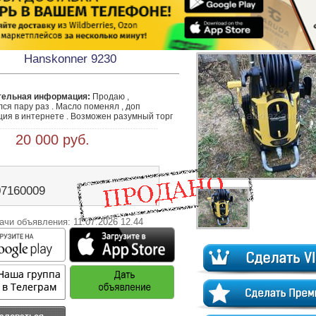
Hanskonner 9230
тельная информация:
 Продаю , 
ся пару раз . Масло поменял , доп 
ия в интернете . Возможен разумный торг 
 20 000 руб.
07160009
ачи объявления: 11.07.2026 12.44