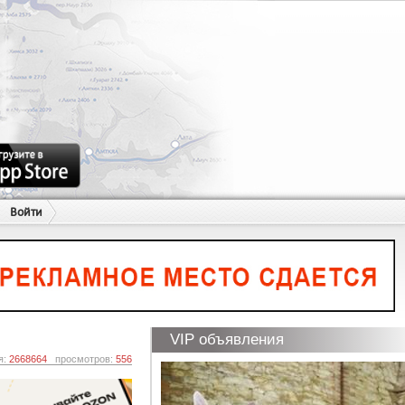
Войти
VIP объявления
я:
2668664
просмотров:
556