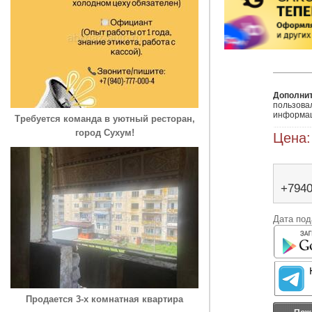
Дополни
пользовал
информац
Требуется команда в уютный ресторан,
город Сухум!
Цена:
+794
Дата под
Продается 3-х комнатная квартира