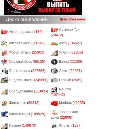
Доска объявлений
Дать объявление
Суточно-Тут
Авто под заказ
(184)
(20472)
Автозапчасти
(11642)
Авто
(136627)
Хобби, отдых
(25963)
Услуги
(71856)
Одежда/обувь
(66135)
Шины
(22286)
Электроника
(227656)
Диски
(22351)
Недвижимость
(249880)
Гаражи
(2069)
Работа
Оборудование
(113925)
(107442)
Животные
(69343)
Мебель
(41235)
Товары для
Компьютеры
(109529)
дома
(22808)
Разное
(148870)
Фирмы
(127)