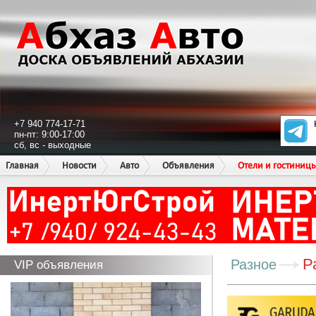
+7 940 774-17-71
пн-пт: 9:00-17:00
сб, вс - выходные
Главная
Новости
Авто
Объявления
Отели и гостиниц
Р
Разное
VIP объявления