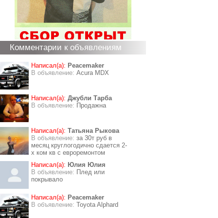
Комментарии к объявлениям
Написал(а):
Peacemaker
В объявление:
Acura MDX
Написал(а):
Джубли Тарба
В объявление:
Продажна
Написал(а):
Татьяна Рыкова
В объявление:
за 30т руб в
месяц круглогодично сдается 2-
х ком кв с евроремонтом
Написал(а):
Юлия Юлия
В объявление:
Плед или
покрывало
Написал(а):
Peacemaker
В объявление:
Toyota Alphard