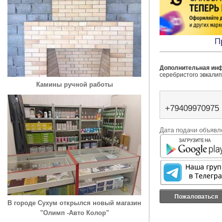
П
Дополнительная ин
серебристого эвкалип
Камины ручной работы
+79409970975
Дата подачи объявле
Пожаловаться
В городе Сухум открылся новый магазин
"Олимп -Авто Колор"