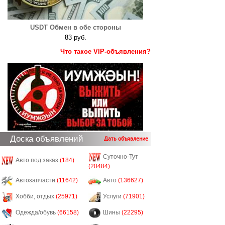
USDT Обмен в обе стороны
83 руб.
Что такое VIP-объявления?
Доска объявлений
Дать объявление
Суточно-Тут
Авто под заказ
(184)
(20484)
Автозапчасти
(11642)
Авто
(136627)
Хобби, отдых
(25971)
Услуги
(71901)
Одежда/обувь
(66158)
Шины
(22295)