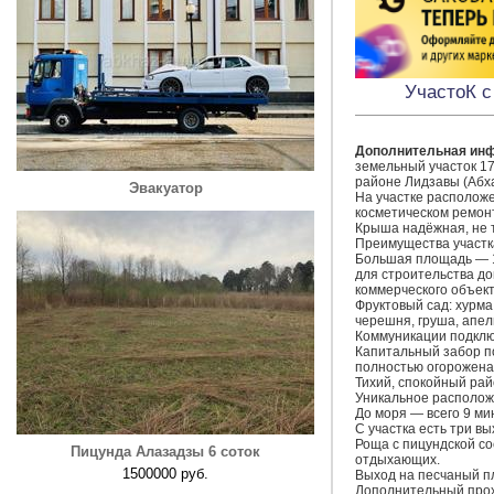
УчастоК с
Дополнительная ин
земельный участок 17
районе Лидзавы (Абха
Эвакуатор
На участке располож
косметическом ремонт
Крыша надёжная, не т
Преимущества участка
Большая площадь — 17
для строительства дом
коммерческого объекта
Фруктовый сад: хурма,
черешня, груша, апел
Коммуникации подключе
Капитальный забор п
полностью огорожена.
Тихий, спокойный райо
Уникальное располож
До моря — всего 9 мин
С участка есть три вы
Роща с пицундской с
Пицунда Алазадзы 6 соток
отдыхающих.

1500000 руб.
Выход на песчаный пл
Дополнительный прохо