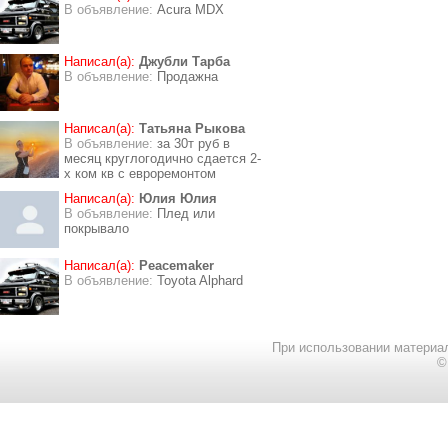
В объявление:
Acura MDX
Написал(а):
Джубли Тарба
В объявление:
Продажна
Написал(а):
Татьяна Рыкова
В объявление:
за 30т руб в
месяц круглогодично сдается 2-
х ком кв с евроремонтом
Написал(а):
Юлия Юлия
В объявление:
Плед или
покрывало
Написал(а):
Peacemaker
В объявление:
Toyota Alphard
При использовании материал