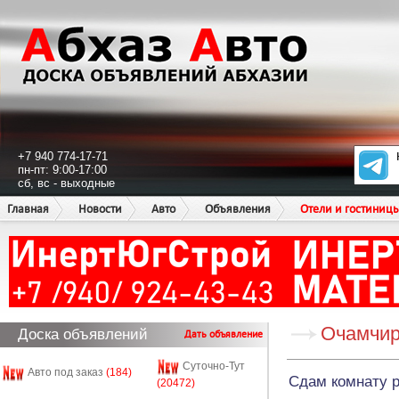
+7 940 774-17-71
пн-пт: 9:00-17:00
сб, вс - выходные
Главная
Новости
Авто
Объявления
Отели и гостиниц
Очамчи
Доска объявлений
Дать объявление
Суточно-Тут
Авто под заказ
(184)
Сдам комнату р
(20472)