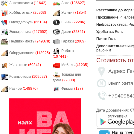
Автозапчасти
(11642)
Авто
(136627)
Расстояние до моря:
Хобби, отдых
(25963)
Услуги
(71854)
Проживание:
4челов
Одежда/обувь
(66134)
Шины
(22286)
Инфраструктура:
Ря
Удобства:
Есть
Электроника
(227652)
Диски
(22351)
Пляж:
Галь
Недвижимость
(249878)
Гаражи
(2069)
Дополнительная ин
рабочим
Работа
Оборудование
(113925)
(107441)
Стоимость от
Животные
(69341)
Мебель
(41235)
Адрес: Ге
Товары для
Компьютеры
(109527)
дома
(22808)
Имя: Зита
Разное
(148870)
Фирмы
(127)
+7940964
Дата добавления: 07