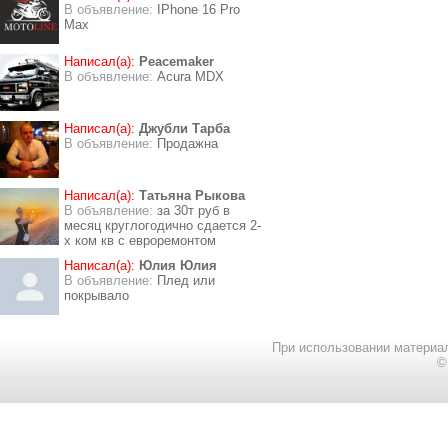
В объявление:
IPhone 16 Pro
Max
Написал(а):
Peacemaker
В объявление:
Acura MDX
Написал(а):
Джубли Тарба
В объявление:
Продажна
Написал(а):
Татьяна Рыкова
В объявление:
за 30т руб в
месяц круглогодично сдается 2-
х ком кв с евроремонтом
Написал(а):
Юлия Юлия
В объявление:
Плед или
покрывало
При использовании материал