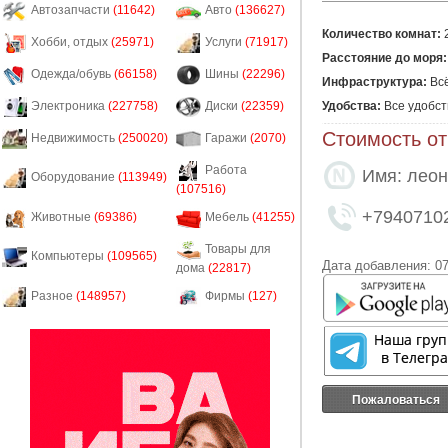
Автозапчасти
(11642)
Авто
(136627)
Количество комнат:
Хобби, отдых
(25971)
Услуги
(71917)
Расстояние до моря:
Одежда/обувь
(66158)
Шины
(22296)
Инфраструктура:
Всё
Удобства:
Все удобст
Электроника
(227758)
Диски
(22359)
Стоимость от
Недвижимость
(250020)
Гаражи
(2070)
Работа
Имя: леон
Оборудование
(113949)
(107516)
+7940710
Животные
(69386)
Мебель
(41255)
Товары для
Компьютеры
(109565)
Дата добавления: 07
дома
(22817)
Разное
(148957)
Фирмы
(127)
Пожаловаться