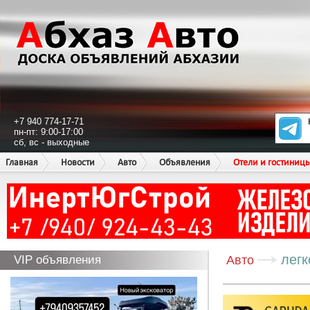
+7 940 774-17-71
пн-пт: 9:00-17:00
сб, вс - выходные
Главная
Новости
Авто
Объявления
Отели и гостиниц
лег
VIP объявления
Авто