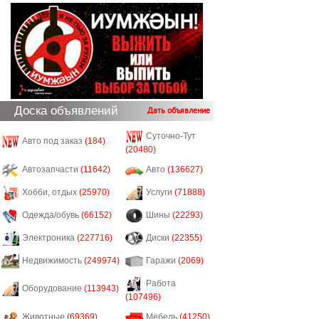
Доска объявлений
Дать объявление
Суточно-Тут
Авто под заказ
(184)
(20480)
Автозапчасти
(11642)
Авто
(136627)
Хобби, отдых
(25970)
Услуги
(71888)
Одежда/обувь
(66152)
Шины
(22293)
Электроника
(227716)
Диски
(22355)
Недвижимость
(249974)
Гаражи
(2069)
Работа
Оборудование
(113943)
(107496)
Животные
(69369)
Мебель
(41250)