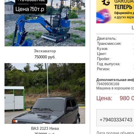
Двигатель:
Трансмиссия:
Кузов:
Экскаватор
Цвет:
750000 руб.
Пробег:
Год выпуска:
Регион:
Дополнительная ин
79409936168

Машина в хорошем со
Цена: 980 0
+79403334743
ВАЗ 2123 Нива
Дата подачи объявле