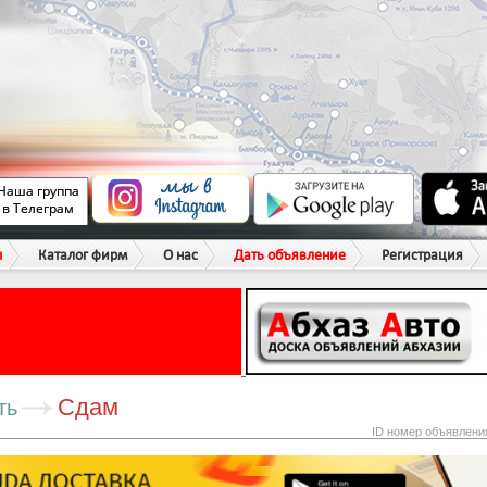
ы
Каталог фирм
О нас
Дать объявление
Регистрация
Сдам
ть
ID номер объявлени