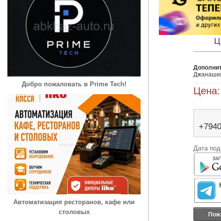
Ц
Дополни
Джанашия 
Добро пожаловать в Prime Tech!
Цена:
+794
Дата под
Автоматизация ресторанов, кафе или
столовых
Пож