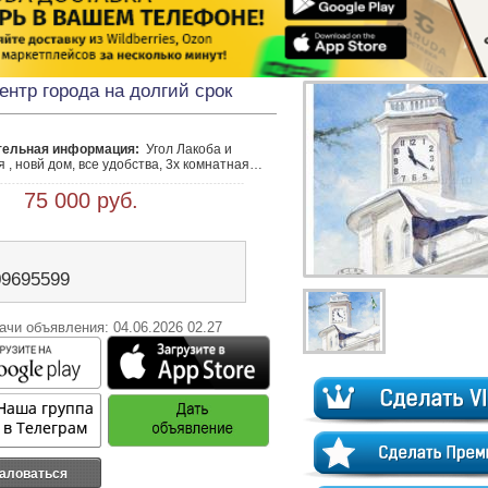
ентр города на долгий срок
тельная информация:
  Угол Лакоба и 
, новй дом, все удобства, 3х комнатная…
 75 000 руб.
09695599
ачи объявления: 04.06.2026 02.27
аловаться