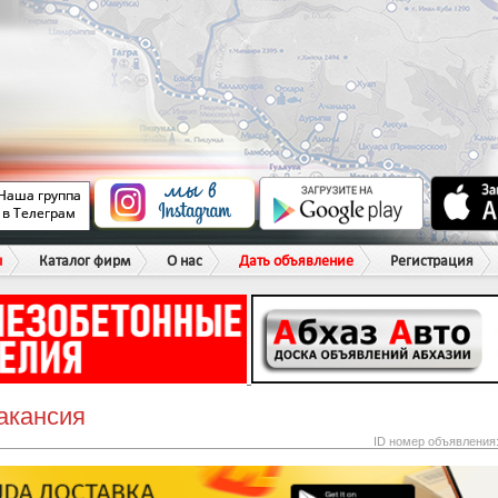
ы
Каталог фирм
О нас
Дать объявление
Регистрация
акансия
ID номер объявления