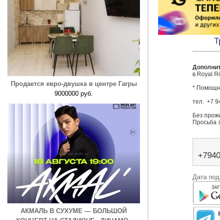
Т
Дополни
в Royal Ri
Продается евро-двушка в центре Гагры
* Помощни
9000000 руб.
тел.  +7 
Без прожи
Просьба з
+794
Дата под
АКМАЛЬ В СУХУМЕ — БОЛЬШОЙ