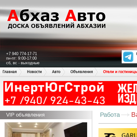
+7 940 774-17-71
пн-пт: 9:00-17:00
сб, вс - выходные
Главная
Новости
Авто
Объявления
Отели и гостиниц
В
Работа
VIP объявления