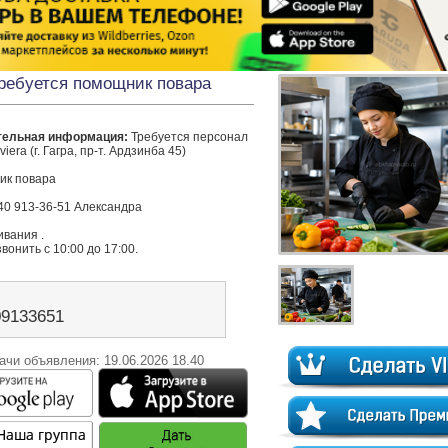
ребуется помощник повара
тельная информация:
 Требуется персонал 
viera (г. Гагра, пр-т. Ардзинба 45) 

к повара 

940 913‑36‑51 Александра 

вания .

вонить с 10:00 до 17:00.
09133651
ачи объявления: 19.06.2026 18.40