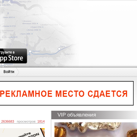
Войти
VIP объявления
:
2636683
просмотров:
1814