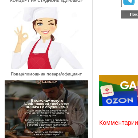
КОНЦЕРТ НА СТАДИОНЕ «ДИНАМО»
Пож
Повар/помощник повара/официант
Комментарии: