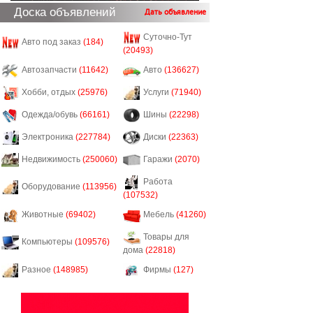
Доска объявлений
Дать объявление
Суточно-Тут
Авто под заказ
(184)
(20493)
Автозапчасти
(11642)
Авто
(136627)
Хобби, отдых
(25976)
Услуги
(71940)
Одежда/обувь
(66161)
Шины
(22298)
Электроника
(227784)
Диски
(22363)
Недвижимость
(250060)
Гаражи
(2070)
Работа
Оборудование
(113956)
(107532)
Животные
(69402)
Мебель
(41260)
Товары для
Компьютеры
(109576)
дома
(22818)
Разное
(148985)
Фирмы
(127)