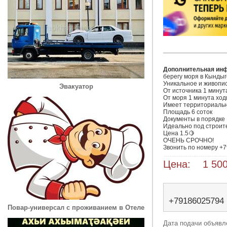
Дополнительная ин
берегу моря в Кындыге
Уникальное и живопис
Эвакуатор
От источника 1 минута
От моря 1 минута ход
Имеет территориальн
Площадь 6 соток

Документы в порядке

Идеально под строите
Цена 1.5🍋

ОЧЕНЬ СРОЧНО!

Звонить по номеру +
Цена: 1 500
+79186025794
Повар-универсал с проживанием в Отеле
Дата подачи объявле