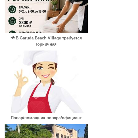
📢 В Garuda Beach Village требуется
горничная
Повар/помощник повара/официант