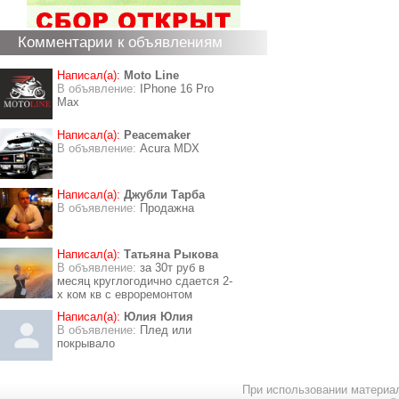
Комментарии к объявлениям
Написал(а):
Moto Line
В объявление:
IPhone 16 Pro
Max
Написал(а):
Peacemaker
В объявление:
Acura MDX
Написал(а):
Джубли Тарба
В объявление:
Продажна
Написал(а):
Татьяна Рыкова
В объявление:
за 30т руб в
месяц круглогодично сдается 2-
х ком кв с евроремонтом
Написал(а):
Юлия Юлия
В объявление:
Плед или
покрывало
При использовании материал