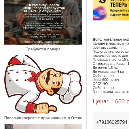
Дополнительная ин
Камане в красивом и 
ровный, сухой.

Требуются повара
Под строительство ко
идеальное место для 
Площадь участка 15 со
От ресторана Каман 1 
До речки 1.8 км

До монастыря 4 км

Собственник

Цена 600 тысяч

СРОЧНО

Собственник

Звонить или писать 
Цена: 600 р
Повар-универсал с проживанием в Отеле
+79186025794