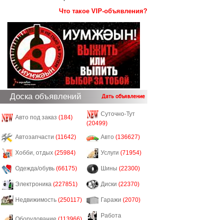
Что такое VIP-объявления?
Доска объявлений
Дать объявление
Суточно-Тут
Авто под заказ
(184)
(20499)
Автозапчасти
(11642)
Авто
(136627)
Хобби, отдых
(25984)
Услуги
(71954)
Одежда/обувь
(66175)
Шины
(22300)
Электроника
(227851)
Диски
(22370)
Недвижимость
(250117)
Гаражи
(2070)
Работа
Оборудование
(113966)