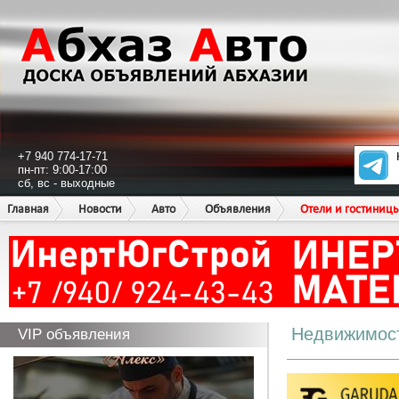
+7 940 774-17-71
пн-пт: 9:00-17:00
сб, вс - выходные
Главная
Новости
Авто
Объявления
Отели и гостиниц
Недвижимос
VIP объявления