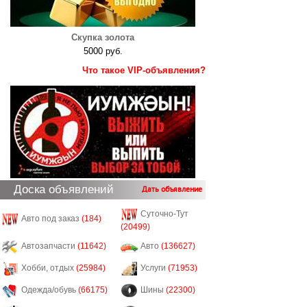
Скупка золота
5000 руб.
Что такое VIP-объявления?
Доска объявлений
Дать объявление
Суточно-Тут
Авто под заказ
(184)
(20499)
Автозапчасти
(11642)
Авто
(136627)
Хобби, отдых
(25984)
Услуги
(71953)
Одежда/обувь
(66175)
Шины
(22300)