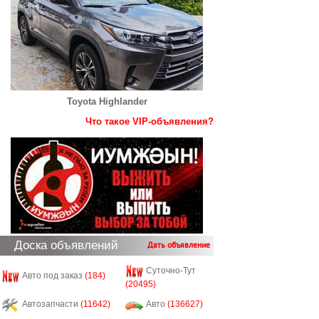
Toyota Highlander
Что такое VIP-объявления?
Доска объявлений
Дать объявление
Суточно-Тут
Авто под заказ
(184)
(20495)
Автозапчасти
(11642)
Авто
(136627)