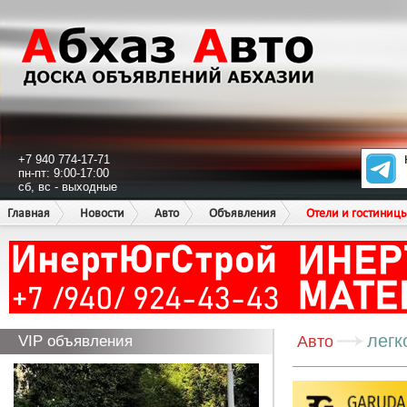
+7 940 774-17-71
пн-пт: 9:00-17:00
сб, вс - выходные
Главная
Новости
Авто
Объявления
Отели и гостиниц
легк
VIP объявления
Авто