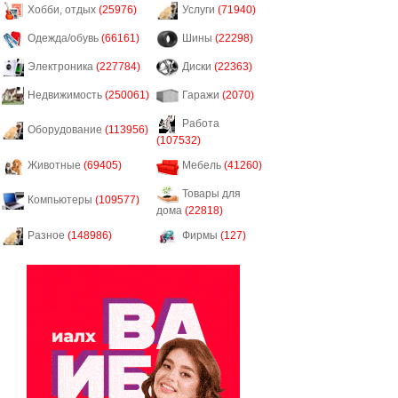
Хобби, отдых
(25976)
Услуги
(71940)
Одежда/обувь
(66161)
Шины
(22298)
Электроника
(227784)
Диски
(22363)
Недвижимость
(250061)
Гаражи
(2070)
Работа
Оборудование
(113956)
(107532)
Животные
(69405)
Мебель
(41260)
Товары для
Компьютеры
(109577)
дома
(22818)
Разное
(148986)
Фирмы
(127)