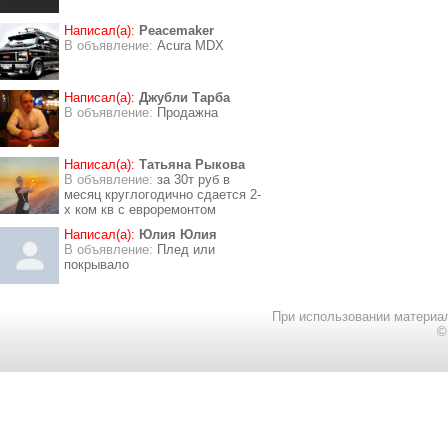
Написал(а):
Peacemaker
В объявление:
Acura MDX
Написал(а):
Джубли Тарба
В объявление:
Продажна
Написал(а):
Татьяна Рыкова
В объявление:
за 30т руб в
месяц круглогодично сдается 2-
х ком кв с евроремонтом
Написал(а):
Юлия Юлия
В объявление:
Плед или
покрывало
При использовании материал