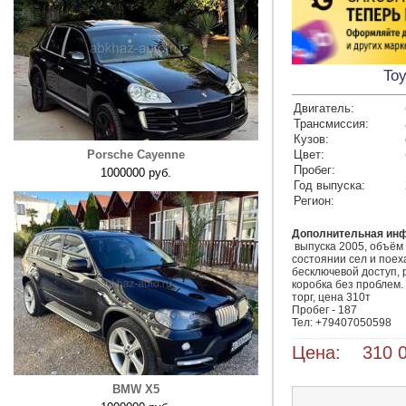
Toy
Двигатель:
Трансмиссия:
Кузов:
Porsche Cayenne
Цвет:
Пробег:
1000000 руб.
Год выпуска:
Регион:
Дополнительная ин
 выпуска 2005, объём 3.0, Машина в хорошем 
состоянии сел и поеха
бесключевой доступ, 
коробка без проблем.
торг, цена 310т

Пробег - 187

Тел: +79407050598
Цена: 310 0
BMW X5