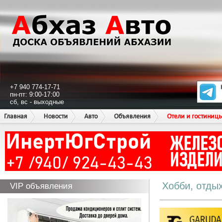
+7 940 774-17-71
пн-пт: 9:00-17:00
сб, вс - выходные
Главная
Новости
Авто
Объявления
Отели и гостиниц
Хобби, отды
VIP объявления