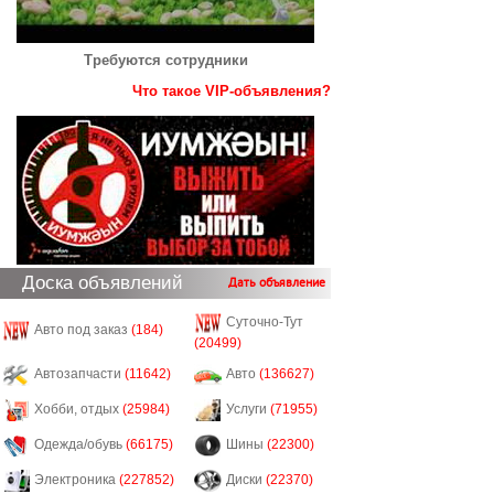
Требуются сотрудники
Что такое VIP-объявления?
Доска объявлений
Дать объявление
Суточно-Тут
Авто под заказ
(184)
(20499)
Автозапчасти
(11642)
Авто
(136627)
Хобби, отдых
(25984)
Услуги
(71955)
Одежда/обувь
(66175)
Шины
(22300)
Электроника
(227852)
Диски
(22370)