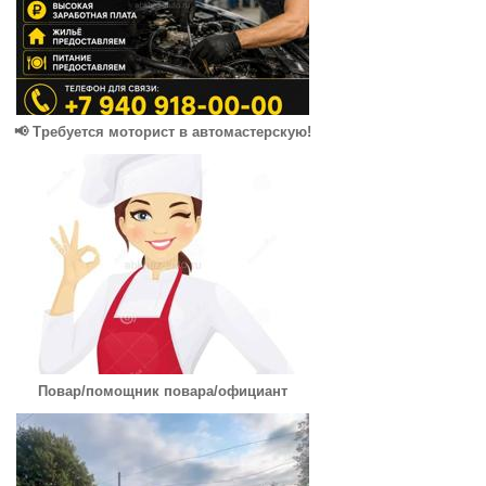
📢 Требуется моторист в автомастерскую!
Повар/помощник повара/официант