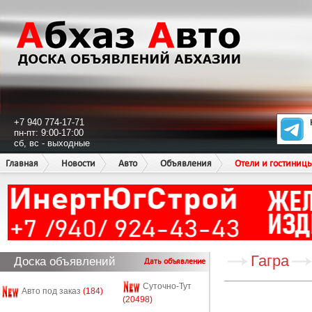
+7 940 774-17-71
пн-пт: 9:00-17:00
сб, вс - выходные
Главная
Новости
Авто
Объявления
Отели и гостиниц
Гагра
Доска объявлений
Дать объявление
Суточно-Тут
Авто под заказ
(184)
(20498)