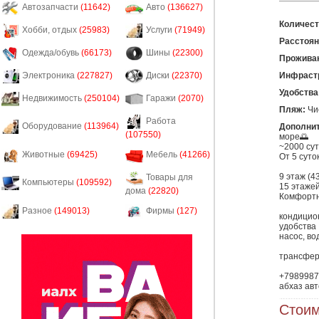
Автозапчасти
(11642)
Авто
(136627)
Количест
Хобби, отдых
(25983)
Услуги
(71949)
Расстоян
Одежда/обувь
(66173)
Шины
(22300)
Прожива
Инфрастр
Электроника
(227827)
Диски
(22370)
Удобства
Недвижимость
(250104)
Гаражи
(2070)
Пляж:
Чис
Работа
Оборудование
(113964)
Дополни
(107550)
море🌅 

~2000 сут
Животные
(69425)
Мебель
(41266)
От 5 суток
9 этаж (4
Товары для
Компьютеры
(109592)
15 этажей
дома
(22820)
Комфортны
Разное
(149013)
Фирмы
(127)
кондицион
удобства

насос, во
трансфер 
+7989987
абхаз авт
Стоим