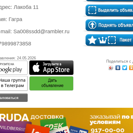
дрес: Лакоба 11
мя: Гагра
-mail: Sa008ssdd@rambler.ru
79899873858
авления: 24.05.2026
Поделиться с
аловаться