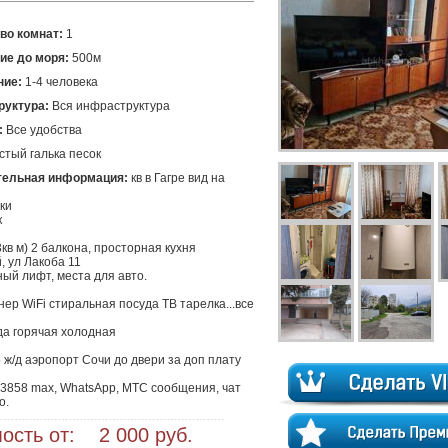
во комнат:
1
ие до моря:
500м
ние:
1-4 человека
уктура:
Вся инфраструктура
:
Все удобства
тый галька песок
тельная информация:
 кв в Гагре вид на 
ки



3кв м) 2 балкона, просторная кухня

, ул Лакоба 11

й лифт, места для авто.

ер WiFi стиральная посуда ТВ тарелка...все 
да горячая холодная

ж/д аэропорт Сочи до двери за доп плату

3858 max, WhatsApp, МТС сообщения, чат 
о.
ость от: 2 000 руб.