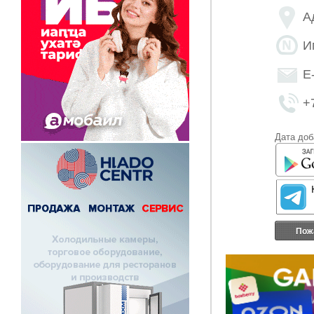
А
И
E
+
Дата доб
Пож