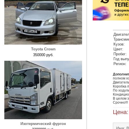
Двигател
Трансми
Кузов:
Toyota Crown
Цвет:
Пробег:
350000 руб.
Год выпу
Регион:
Дополни
полном хо
Двигатель
Коробка п
По ходули
Кондицион
В целом з
Срочно!!!
Цена:
Изотермический фургон
Имя: 