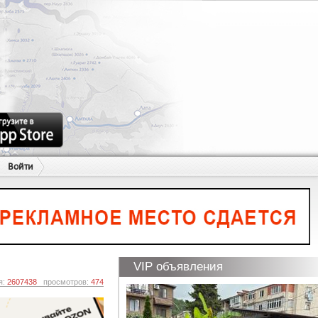
Войти
VIP объявления
я:
2607438
просмотров:
474