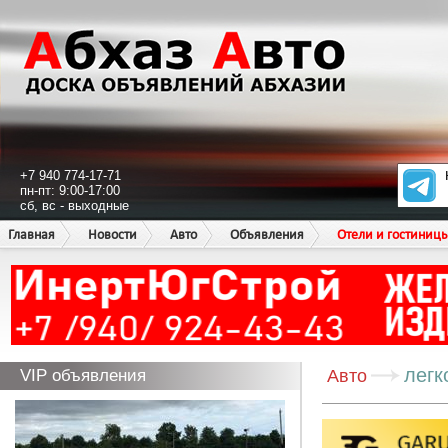
+7 940 774-17-71
пн-пт: 9:00-17:00
сб, вс - выходные
Главная
Новости
Авто
Объявления
Отели и гостиниц
легк
VIP объявления
Авто