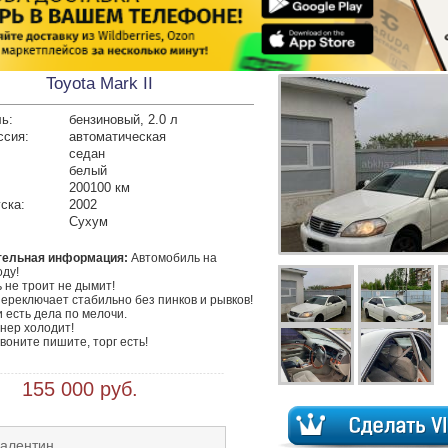
Toyota Mark II
ь:
бензиновый, 2.0 л
ссия:
автоматическая
седан
белый
200100 км
ска:
2002
Сухум
тельная информация:
 Автомобиль на 
ду!

 не троит не дымит!

ереключает стабильно без пинков и рывков!

 есть дела по мелочи.

ер холодит!

воните пишите, торг есть!

 155 000 руб.
Валентин