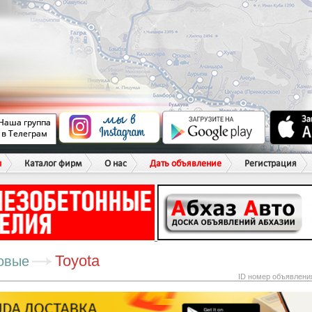
ы
Каталог фирм
О нас
Дать объявление
Регистрация
Toyota
овые
ID номер объявлени