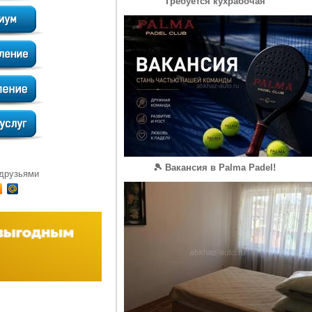
Требуется кухрабочая
🎾 Вакансия в Palma Padel!
 друзьями