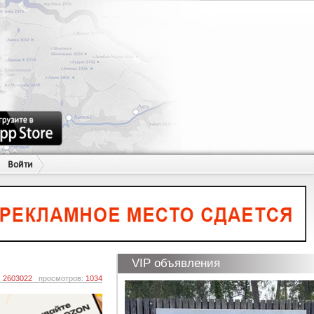
Войти
VIP объявления
:
2603022
просмотров:
1034