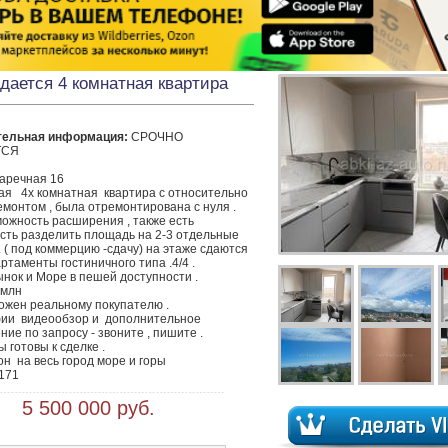
дается 4 комнатная квартира
тельная информация:
 СРОЧНО 
СЯ 

я   4х комнатная  квартира с относительно 
монтом , была отремонтирована с нуля .

можность расширения , также есть 
сть разделить площадь на 2-3 отдельные 
 ( под коммерцию -сдачу) на этаже сдаются 
ртаменты гостиничного типа .4/4 .

нок и Море в пешей доступности .

млн

ожен реальному покупателю .

ии  видеообзор и  дополнительное 
ие по запросу - звоните , пишите .

 готовы к сделке .

он  на весь город море и горы

7171
 5 500 000 руб.