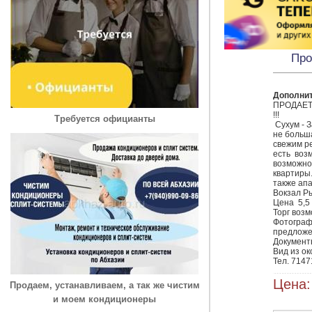
Про
Дополни
ПРОДАЕТ
!!!

Требуется официанты
 Сухум - Заречная 16 

не больша
свежим ре
есть  воз
возможно
квартиры.
также апа
Вокзал Ры
Цена  5,5 
Торг возм
Фотограф
предложен
Документы
Вид из ок
Тел. 714
Цена:
Продаем, устанавливаем, а так же чистим
и моем кондиционеры