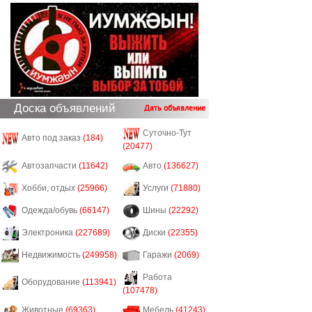
Доска объявлений
Дать объявление
Суточно-Тут
Авто под заказ
(184)
(20477)
Автозапчасти
(11642)
Авто
(136627)
Хобби, отдых
(25966)
Услуги
(71880)
Одежда/обувь
(66147)
Шины
(22292)
Электроника
(227689)
Диски
(22355)
Недвижимость
(249958)
Гаражи
(2069)
Работа
Оборудование
(113941)
(107478)
Животные
(69363)
Мебель
(41243)