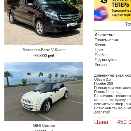
To
Двигатель:
Трансмиссия:
Кузов:
Mercedes-Benz V-Класс
Цвет:
Пробег:
2650000 руб.
Год выпуска:
Регион:
Дополнительная ин
Обьем 3.5

Пробег 208

Полная комплектация (
Полный привод

В отличном техническ
машина , по кузову ес
освежить бампер , вы
Возможен так же обме
Цена: 450 0
MINI Cooper