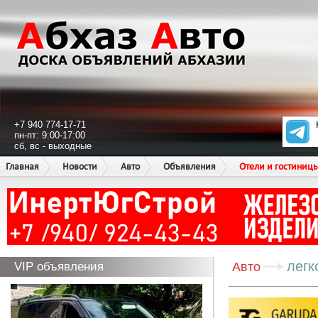
+7 940 774-17-71
пн-пт: 9:00-17:00
сб, вс - выходные
Главная
Новости
Авто
Объявления
Отели и гостиниц
легк
VIP объявления
Авто