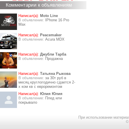
Комментарии к объявлениям
Написал(а):
Moto Line
В объявление:
IPhone 16 Pro
Max
Написал(а):
Peacemaker
В объявление:
Acura MDX
Написал(а):
Джубли Тарба
В объявление:
Продажна
Написал(а):
Татьяна Рыкова
В объявление:
за 30т руб в
месяц круглогодично сдается 2-
х ком кв с евроремонтом
Написал(а):
Юлия Юлия
В объявление:
Плед или
покрывало
При использовании материал