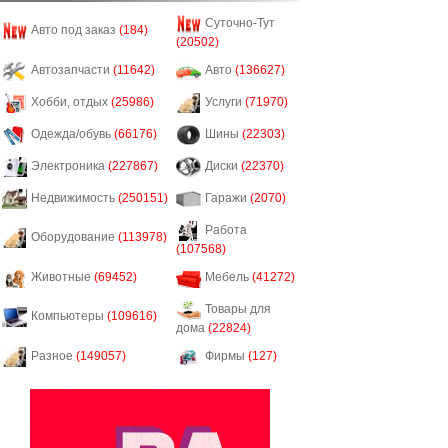
Суточно-Тут
Авто под заказ
(184)
(20502)
Автозапчасти
(11642)
Авто
(136627)
Хобби, отдых
(25986)
Услуги
(71970)
Одежда/обувь
(66176)
Шины
(22303)
Электроника
(227867)
Диски
(22370)
Недвижимость
(250151)
Гаражи
(2070)
Работа
Оборудование
(113978)
(107568)
Животные
(69452)
Мебель
(41272)
Товары для
Компьютеры
(109616)
дома
(22824)
Разное
(149057)
Фирмы
(127)