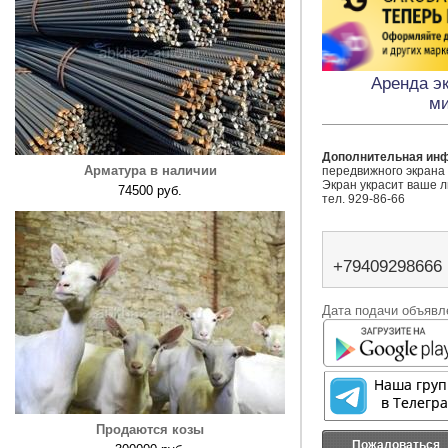
Аренда эк
ми
Дополнительная ин
Арматура в наличии
передвижного экрана 
Экран украсит ваше л
74500 руб.
тел. 929-86-66
+79409298666
Дата подачи объявле
Продаются козы
Пожаловаться