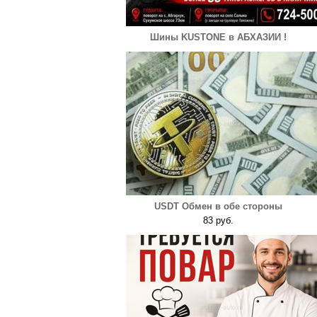
Шины KUSTONE в АБХАЗИИ !
USDT Обмен в обе стороны
83 руб.