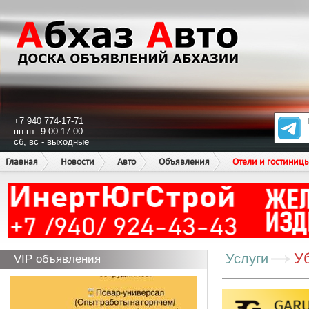
+7 940 774-17-71
пн-пт: 9:00-17:00
сб, вс - выходные
Главная
Новости
Авто
Объявления
Отели и гостиниц
У
Услуги
VIP объявления