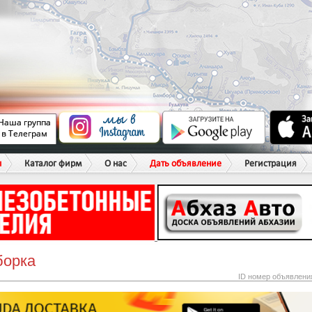
ы
Каталог фирм
О нас
Дать объявление
Регистрация
борка
ID номер объявлени