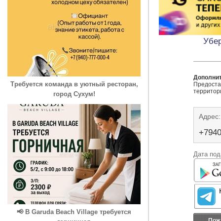
Убер
Дополни
Требуется команда в уютный ресторан,
Предостав
территори
город Сухум!
Адрес:
+794
Дата под
📢 В Garuda Beach Village требуется
Пож