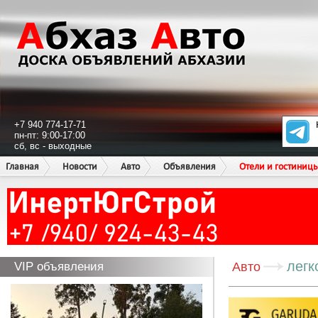
+7 940 774-17-71
пн-пт: 9:00-17:00
сб, вс - выходные
Главная
Новости
Авто
Объявления
Отели и гостиниц
легк
VIP объявления
Авто