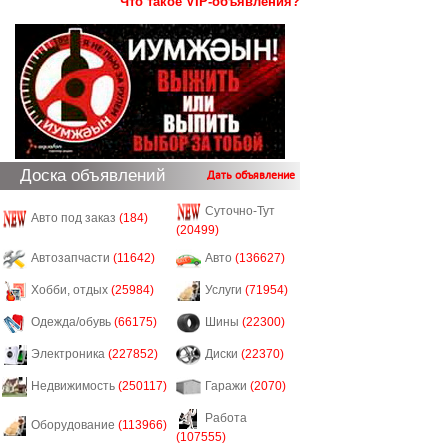
Что такое VIP-объявления?
Доска объявлений
Дать объявление
Суточно-Тут
Авто под заказ
(184)
(20499)
Автозапчасти
(11642)
Авто
(136627)
Хобби, отдых
(25984)
Услуги
(71954)
Одежда/обувь
(66175)
Шины
(22300)
Электроника
(227852)
Диски
(22370)
Недвижимость
(250117)
Гаражи
(2070)
Работа
Оборудование
(113966)
(107555)