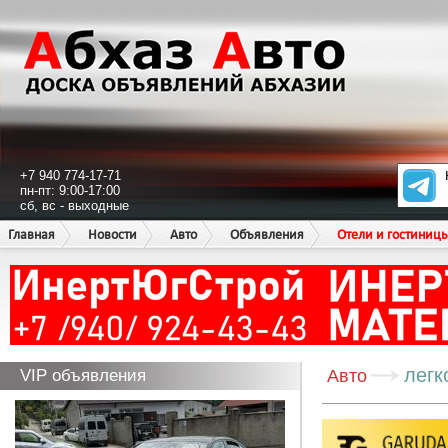
+7 940 774-17-71
пн-пт: 9:00-17:00
сб, вс - выходные
Главная
Новости
Авто
Объявления
Отели и гостиниц
легк
VIP объявления
Авто