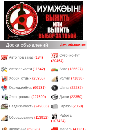
Доска объявлений
Дать объявление
Суточно-Тут
Авто под заказ
(184)
(20464)
Автозапчасти
(11642)
Авто
(136627)
Хобби, отдых
(25956)
Услуги
(71838)
Одежда/обувь
(66131)
Шины
(22282)
Электроника
(227609)
Диски
(22350)
Недвижимость
(249836)
Гаражи
(2068)
Работа
Оборудование
(113912)
(107424)
Животные
(69328)
Мебель
(41231)