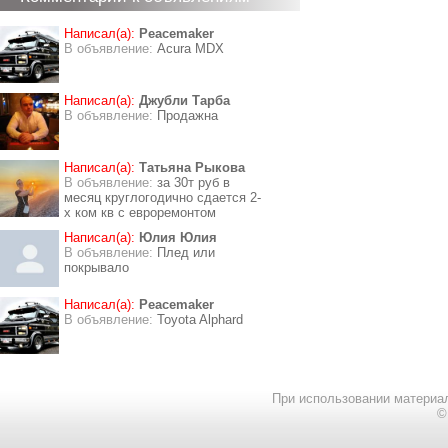
Написал(а):
Peacemaker
В объявление:
Acura MDX
Написал(а):
Джубли Тарба
В объявление:
Продажна
Написал(а):
Татьяна Рыкова
В объявление:
за 30т руб в
месяц круглогодично сдается 2-
х ком кв с евроремонтом
Написал(а):
Юлия Юлия
В объявление:
Плед или
покрывало
Написал(а):
Peacemaker
В объявление:
Toyota Alphard
При использовании материал