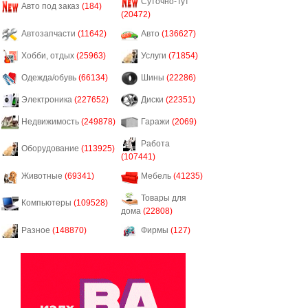
Суточно-Тут
Авто под заказ
(184)
(20472)
Автозапчасти
(11642)
Авто
(136627)
Хобби, отдых
(25963)
Услуги
(71854)
Одежда/обувь
(66134)
Шины
(22286)
Электроника
(227652)
Диски
(22351)
Недвижимость
(249878)
Гаражи
(2069)
Работа
Оборудование
(113925)
(107441)
Животные
(69341)
Мебель
(41235)
Товары для
Компьютеры
(109528)
дома
(22808)
Разное
(148870)
Фирмы
(127)