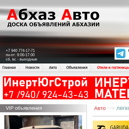
+7 940 774-17-71
пн-пт: 9:00-17:00
сб, вс - выходные
Главная
Новости
Авто
Объявления
Отели и гостиниц
легк
VIP объявления
Авто