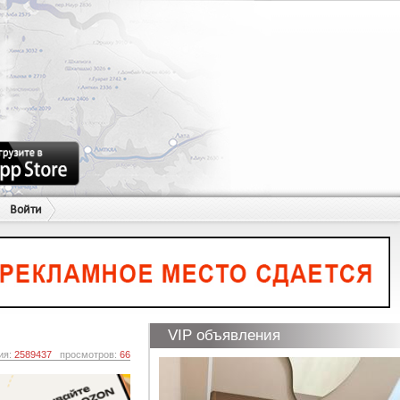
Войти
VIP объявления
ия:
2589437
просмотров:
66