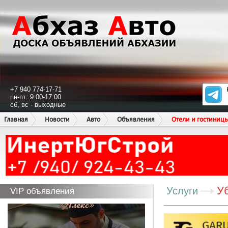
+7 940 774-17-71
пн-пт: 9:00-17:00
сб, вс - выходные
Главная
Новости
Авто
Объявления
Отели и гостиниц
У
Услуги
VIP объявления