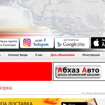
ы
Каталог фирм
О нас
Дать объявление
Регистрация
борка
ID номер объявлен