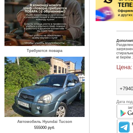
Дополни
Разделени
загрязне
Требуются повара
стиральн
кг берём .
Цена:
+794
Дата под
Автомобиль Hyundai Tucson
555000 руб.