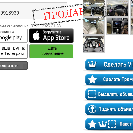
09913939
ачи объявления: 07.05.2026 21.28
аловаться