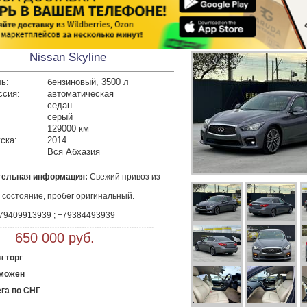
Nissan Skyline
ь:
бензиновый, 3500 л
ссия:
автоматическая
седан
серый
129000 км
ска:
2014
Вся Абхазия
тельная информация:
 Свежий привоз из 
состояние, пробег оригинальный. 

+79409913939 ; +79384493939
 650 000 руб.
 торг
аможен
ега по СНГ