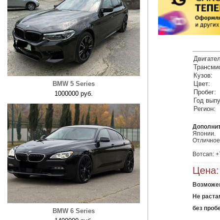
Двигател
Трансми
Кузов:
BMW 5 Series
Цвет:
Пробег:
1000000 руб.
Год выпу
Регион:
Дополни
Японии.

Отличное 
Вотсап: 
Цена:
Возможен
Не раст
без проб
BMW 6 Series