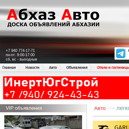
+7 940 774-17-71
пн-пт: 9:00-17:00
сб, вс - выходные
Главная
Новости
Авто
Объявления
Отели и гостиниц
легк
VIP объявления
Авто