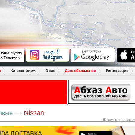
ы
Каталог фирм
О нас
Дать объявление
Регистрация
Nissan
овые
ID номер объявлени