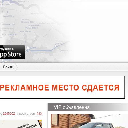
Войти
VIP объявления
я:
2585002
просмотров:
433