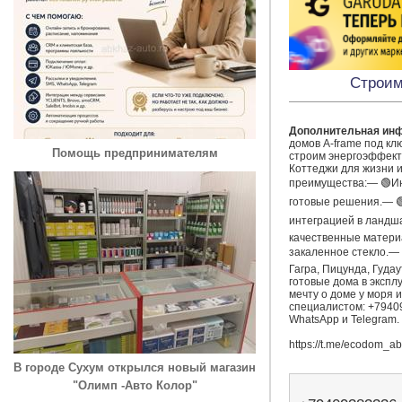
Строим
Дополнительная ин
домов A-frame под клю
Помощь предпринимателям
строим энергоэффект
Коттеджи для жизни и
преимущества:— 🟢Ин
готовые решения.— 
интеграцией в ландш
качественные материа
закаленное стекло.— 
Гагра, Пицунда, Гудау
готовые дома в экспл
мечту о доме у моря ил
специалистом: +79409
WhatsApp и Telegram.

https://t.me/ecodom_
В городе Сухум открылся новый магазин
"Олимп -Авто Колор"