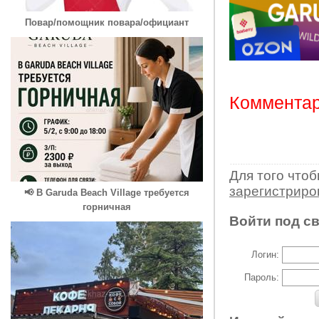
Повар/помощник повара/официант
Комментар
Для того что
зарегистрир
📢 В Garuda Beach Village требуется
горничная
Войти под с
Логин:
Пароль: