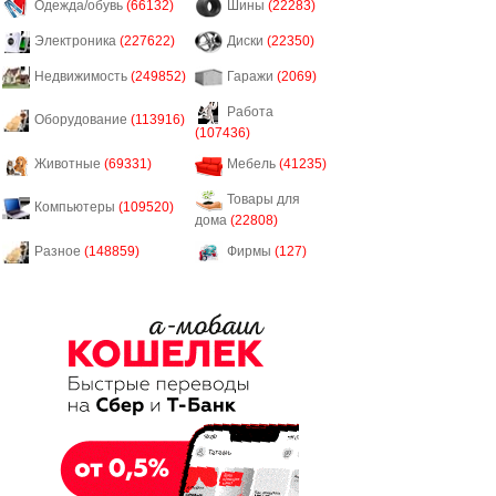
Одежда/обувь
(66132)
Шины
(22283)
Электроника
(227622)
Диски
(22350)
Недвижимость
(249852)
Гаражи
(2069)
Работа
Оборудование
(113916)
(107436)
Животные
(69331)
Мебель
(41235)
Товары для
Компьютеры
(109520)
дома
(22808)
Разное
(148859)
Фирмы
(127)