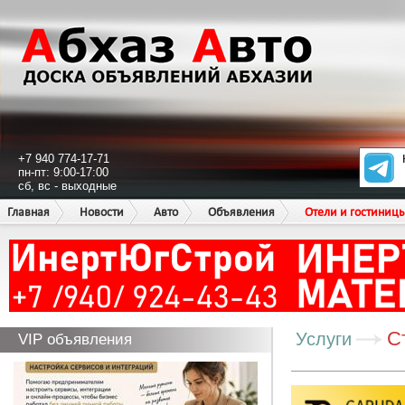
+7 940 774-17-71
пн-пт: 9:00-17:00
сб, вс - выходные
Главная
Новости
Авто
Объявления
Отели и гостиниц
С
Услуги
VIP объявления