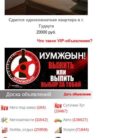
Сдается однокомнатная квартира в г.
Гудаута
20000 руб.
Что такое VIP-объявления?
Доска объявлений
Дать объявление
Суточно-Тут
Авто под заказ
(184)
(20467)
Автозапчасти
(11642)
Авто
(136627)
Хобби, отдых
(25959)
Услуги
(71844)