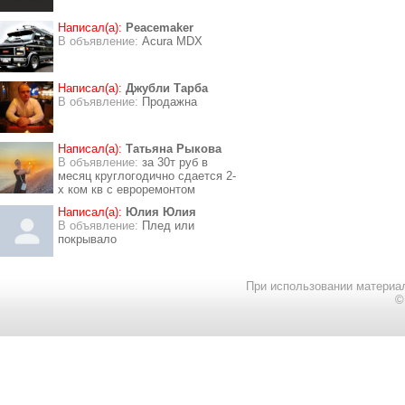
Написал(а):
Peacemaker
В объявление:
Acura MDX
Написал(а):
Джубли Тарба
В объявление:
Продажна
Написал(а):
Татьяна Рыкова
В объявление:
за 30т руб в
месяц круглогодично сдается 2-
х ком кв с евроремонтом
Написал(а):
Юлия Юлия
В объявление:
Плед или
покрывало
При использовании материал