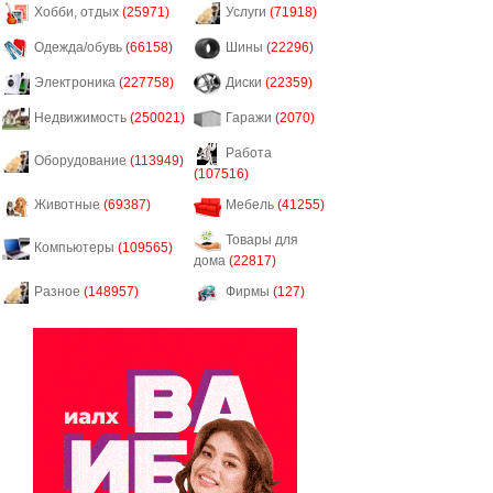
Хобби, отдых
(25971)
Услуги
(71918)
Одежда/обувь
(66158)
Шины
(22296)
Электроника
(227758)
Диски
(22359)
Недвижимость
(250021)
Гаражи
(2070)
Работа
Оборудование
(113949)
(107516)
Животные
(69387)
Мебель
(41255)
Товары для
Компьютеры
(109565)
дома
(22817)
Разное
(148957)
Фирмы
(127)