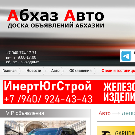
+7 940 774-17-71
пн-пт: 9:00-17:00
сб, вс - выходные
Главная
Новости
Авто
Объявления
Отели и гостиниц
легк
VIP объявления
Авто