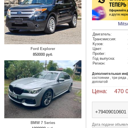
Mits
Двигатель:
Трансмиссия:
Кузов:
Ford Explorer
Цвет:
Пробег:
850000 руб.
Год выпуска:
Регион:
Дополнительная ин
состоянии , три ряда 
доплатой 
Цена: 470 0
+79409010601
BMW 7 Series
Дата подачи объявле