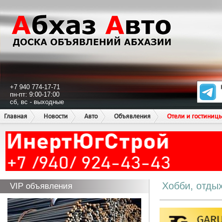
+7 940 774-17-71
пн-пт: 9:00-17:00
сб, вс - выходные
Главная
Новости
Авто
Объявления
Отели и гостиниц
Хобби, отды
VIP объявления