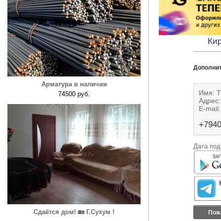
Кир
Дополни
Арматура в наличии
Имя: Т
74500 руб.
Адрес:
E-mail
+794
Дата под
Сдаётся дом! 🏡 Г.Сухум !
Пож