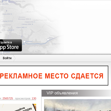
Войти
VIP объявления
я:
2565725
просмотров:
130