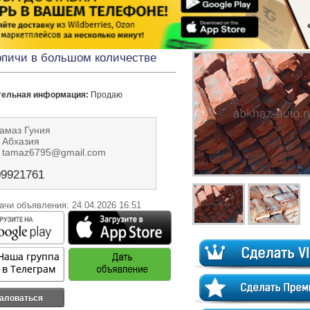
пичи в большом количестве
тельная информация:
 Продаю
амаз Гуния
 Абхазия
: tamaz6795@gmail.com
09921761
ачи объявления: 24.04.2026 16.51
аловаться