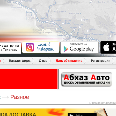
ы
Каталог фирм
О нас
Дать объявление
Регистрация
Разное
х
ID номер объявлени