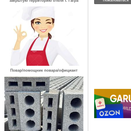
Пожаловаться
закрытую территорию отеля г. Гагра
Повар/помощник повара/официант