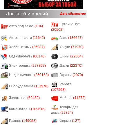
Доска объявлений
Дать объявление
Суточно-Тут
Авто под заказ
(184)
(20502)
Автозапчасти
(11642)
Авто
(136627)
Хобби, отдых
(25987)
Услуги
(71970)
Одежда/обувь
(66176)
Шины
(22304)
Электроника
(227867)
Диски
(22370)
Недвижимость
(250153)
Гаражи
(2070)
Работа
Оборудование
(113978)
(107568)
Животные
(69452)
Мебель
(41272)
Товары для
Компьютеры
(109616)
дома
(22824)
Разное
(149058)
Фирмы
(127)