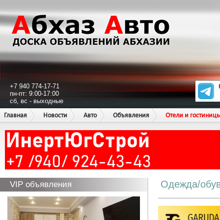
+7 940 774-17-71
пн-пт: 9:00-17:00
сб, вс - выходные
Главная
Новости
Авто
Объявления
Отели и гостиниц
Одежда/обу
VIP объявления