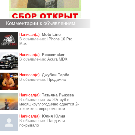
Комментарии к объявлениям
Написал(а):
Moto Line
В объявление:
IPhone 16 Pro
Max
Написал(а):
Peacemaker
В объявление:
Acura MDX
Написал(а):
Джубли Тарба
В объявление:
Продажна
Написал(а):
Татьяна Рыкова
В объявление:
за 30т руб в
месяц круглогодично сдается 2-
х ком кв с евроремонтом
Написал(а):
Юлия Юлия
В объявление:
Плед или
покрывало