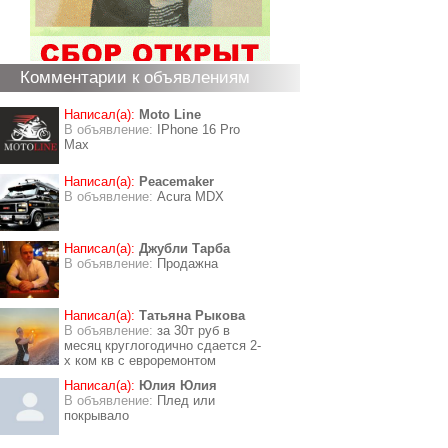
Комментарии к объявлениям
Написал(а):
Moto Line
В объявление:
IPhone 16 Pro
Max
Написал(а):
Peacemaker
В объявление:
Acura MDX
Написал(а):
Джубли Тарба
В объявление:
Продажна
Написал(а):
Татьяна Рыкова
В объявление:
за 30т руб в
месяц круглогодично сдается 2-
х ком кв с евроремонтом
Написал(а):
Юлия Юлия
В объявление:
Плед или
покрывало