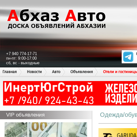
+7 940 774-17-71
пн-пт: 9:00-17:00
сб, вс - выходные
Главная
Новости
Авто
Объявления
Отели и гостиниц
Одежда/обу
VIP объявления