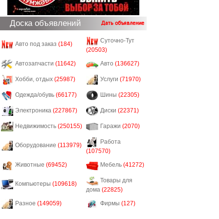
Доска объявлений
Дать объявление
Суточно-Тут
Авто под заказ
(184)
(20503)
Автозапчасти
(11642)
Авто
(136627)
Хобби, отдых
(25987)
Услуги
(71970)
Одежда/обувь
(66177)
Шины
(22305)
Электроника
(227867)
Диски
(22371)
Недвижимость
(250155)
Гаражи
(2070)
Работа
Оборудование
(113979)
(107570)
Животные
(69452)
Мебель
(41272)
Товары для
Компьютеры
(109618)
дома
(22825)
Разное
(149059)
Фирмы
(127)