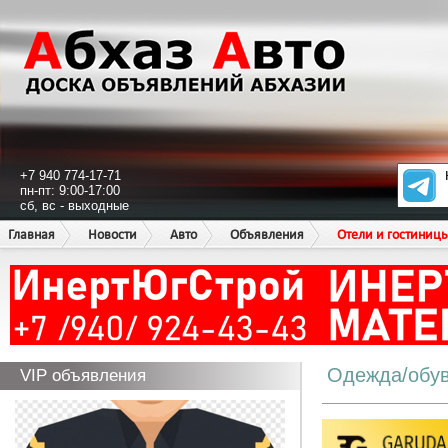
+7 940 774-17-71
пн-пт: 9:00-17:00
сб, вс - выходные
Главная
Новости
Авто
Объявления
Отели и гостиниц
Одежда/обу
VIP объявления