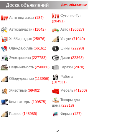
Доска объявлений
Дать объявление
Суточно-Тут
Авто под заказ
(184)
(20491)
Автозапчасти
(11642)
Авто
(136627)
Хобби, отдых
(25976)
Услуги
(71940)
Одежда/обувь
(66161)
Шины
(22298)
Электроника
(227783)
Диски
(22363)
Недвижимость
(250060)
Гаражи
(2070)
Работа
Оборудование
(113956)
(107531)
Животные
(69402)
Мебель
(41260)
Товары для
Компьютеры
(109575)
дома
(22818)
Разное
(148985)
Фирмы
(127)