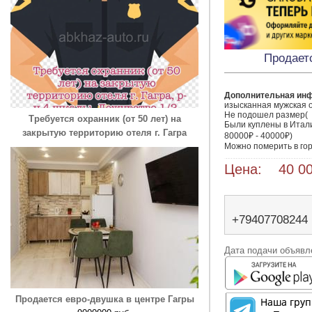
Продает
Дополнительная ин
изысканная мужская об
Не подошел размер( 

Требуется охранник (от 50 лет) на
Были куплены в Италии
закрытую территорию отеля г. Гагра
80000₽ - 40000₽) 

Можно померить в гор
Цена: 40 00
+79407708244
Дата подачи объявле
Продается евро-двушка в центре Гагры