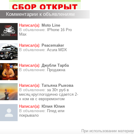
Комментарии к объявлениям
Написал(а):
Moto Line
В объявление:
IPhone 16 Pro
Max
Написал(а):
Peacemaker
В объявление:
Acura MDX
Написал(а):
Джубли Тарба
В объявление:
Продажна
Написал(а):
Татьяна Рыкова
В объявление:
за 30т руб в
месяц круглогодично сдается 2-
х ком кв с евроремонтом
Написал(а):
Юлия Юлия
В объявление:
Плед или
покрывало
При использовании материал