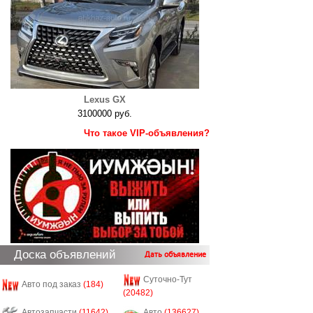
Lexus GX
3100000 руб.
Что такое VIP-объявления?
Доска объявлений
Дать объявление
Суточно-Тут
Авто под заказ
(184)
(20482)
Автозапчасти
(11642)
Авто
(136627)