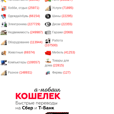
Хобби, отдых
(25971)
Услуги
(71895)
Одежда/обувь
(66154)
Шины
(22295)
Электроника
(227729)
Диски
(22355)
Недвижимость
(249987)
Гаражи
(2069)
Работа
Оборудование
(113944)
(107500)
Животные
(69374)
Мебель
(41253)
Товары для
Компьютеры
(109557)
дома
(22815)
Разное
(148931)
Фирмы
(127)