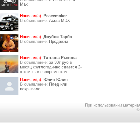
Max
Написал(а):
Peacemaker
В объявление:
Acura MDX
Написал(а):
Джубли Тарба
В объявление:
Продажна
Написал(а):
Татьяна Рыкова
В объявление:
за 30т руб в
месяц круглогодично сдается 2-
х ком кв с евроремонтом
Написал(а):
Юлия Юлия
В объявление:
Плед или
покрывало
При использовании материал