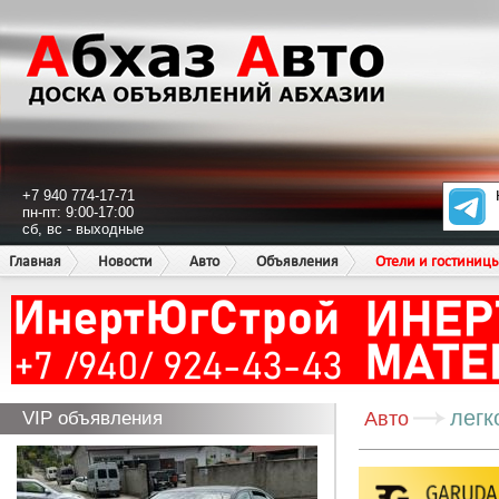
+7 940 774-17-71
пн-пт: 9:00-17:00
сб, вс - выходные
Главная
Новости
Авто
Объявления
Отели и гостиниц
легк
VIP объявления
Авто