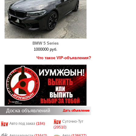
BMW 5 Series
1000000 руб.
Что такое VIP-объявления?
Доска объявлений
Дать объявление
Суточно-Тут
Авто под заказ
(184)
(20510)
Автозапчасти
(11642)
Авто
(136627)