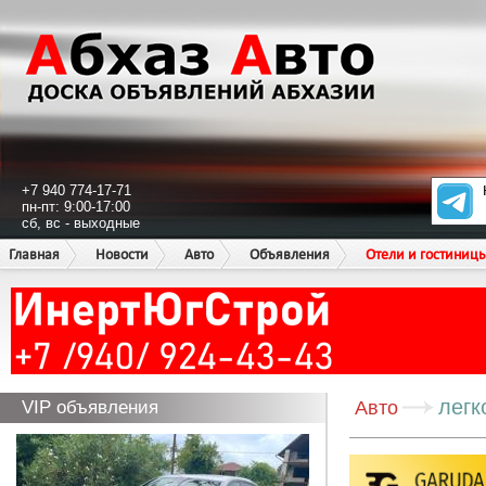
+7 940 774-17-71
пн-пт: 9:00-17:00
сб, вс - выходные
Главная
Новости
Авто
Объявления
Отели и гостиниц
легк
VIP объявления
Авто