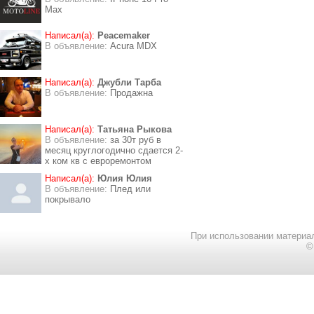
Max
Написал(а):
Peacemaker
В объявление:
Acura MDX
Написал(а):
Джубли Тарба
В объявление:
Продажна
Написал(а):
Татьяна Рыкова
В объявление:
за 30т руб в
месяц круглогодично сдается 2-
х ком кв с евроремонтом
Написал(а):
Юлия Юлия
В объявление:
Плед или
покрывало
При использовании материал