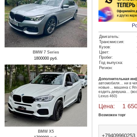
Po
Двигатель:
Трансмиссия:
Кузов:
BMW 7 Series
Цвет:
Пробег:
1800000 руб.
Год выпуска:
Регион:
Дополнительная ин
автомобиля… ни в че
новые… машина с Яп
ездить девушка… (воз
Lexus 460)
Цена: 1 650
Возможен торг
BMW X5
+79409960253