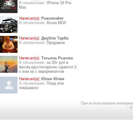
В объявление:
IPhone 16 Pro
Max
Написал(а):
Peacemaker
В объявление:
Acura MDX
Написал(а):
Джубли Тарба
В объявление:
Продажна
Написал(а):
Татьяна Рыкова
В объявление:
за 30т руб в
месяц круглогодично сдается 2-
х ком кв с евроремонтом
Написал(а):
Юлия Юлия
В объявление:
Плед или
покрывало
При использовании материал