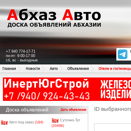
+7 940 774-17-71
пн-пт: 9:00-17:00
сб, вс - выходные
Главная
Новости
Авто
Объявления
Отели и гостиниц
ID выбранног
Доска объявлений
Дать объявление
Суточно-Тут
Авто под заказ
(184)
(20496)