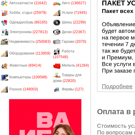
ПАКЕТ У
Автозапчасти
(11642)
Авто
(136627)
Пакет всех
Хобби, отдых
(25979)
Услуги
(71945)
Одежда/обувь
(66165)
Шины
(22299)
Объявление 
будет авто
Электроника
(227813)
Диски
(22367)
на первое м
Недвижимость
(250083)
Гаражи
(2070)
течении 7 д
так же буде
Работа
Оборудование
(113959)
и Премиум, 
(107546)
Все услуги 
Животные
(69414)
Мебель
(41264)
При заказе 
Товары для
Компьютеры
(109588)
дома
(22820)
Подробнее
Разное
(149003)
Фирмы
(127)
Оплата в
Стоимость усл
По вопросам 