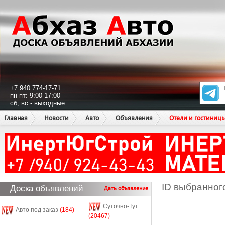
+7 940 774-17-71
пн-пт: 9:00-17:00
сб, вс - выходные
Главная
Новости
Авто
Объявления
Отели и гостиниц
ID выбранног
Доска объявлений
Дать объявление
Суточно-Тут
Авто под заказ
(184)
(20467)