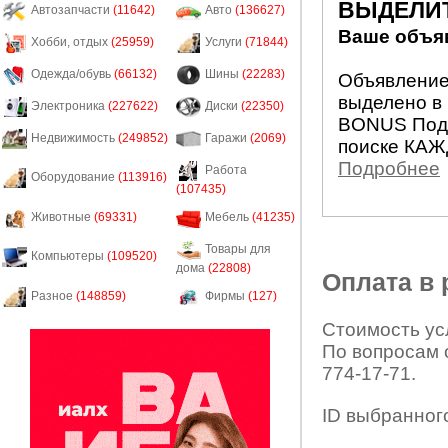
ВЫДЕЛИ
Автозапчасти
(11642)
Авто
(136627)
Ваше объяв
Хобби, отдых
(25959)
Услуги
(71844)
Одежда/обувь
(66132)
Шины
(22283)
Объявление 
выделено в 
Электроника
(227622)
Диски
(22350)
BONUS Подн
Недвижимость
(249852)
Гаражи
(2069)
поиске КАЖ
Подробнее
Работа
Оборудование
(113916)
(107435)
Животные
(69331)
Мебель
(41235)
Товары для
Компьютеры
(109520)
дома
(22808)
Оплата в
Разное
(148859)
Фирмы
(127)
Стоимость усл
По вопросам 
774-17-71.
ID выбранног