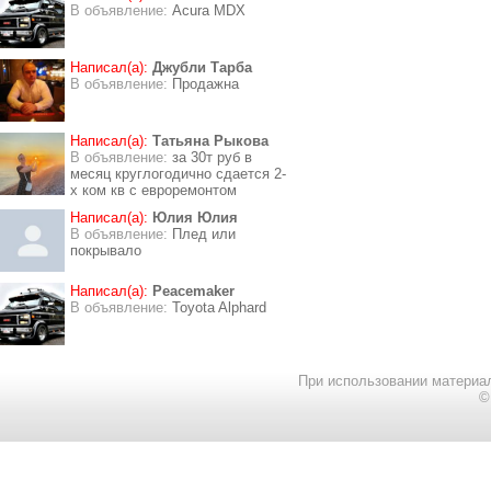
В объявление:
Acura MDX
Написал(а):
Джубли Тарба
В объявление:
Продажна
Написал(а):
Татьяна Рыкова
В объявление:
за 30т руб в
месяц круглогодично сдается 2-
х ком кв с евроремонтом
Написал(а):
Юлия Юлия
В объявление:
Плед или
покрывало
Написал(а):
Peacemaker
В объявление:
Toyota Alphard
При использовании материал